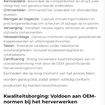
Kernvalidatie
: Beoordeel de compatibiliteit en structurele
integriteit van geretourneerde onderdelen.
Ontmantelen
: Ontmantel het onderdeel tot afzonderlijke
stukken.
Reinigen en inspectie
: Gebruik ontvettingsmiddelen en
precisiegereedschap om scheuren of slijtage op te sporen.
Vervanging
: Installeer nieuwe lagers, sensoren en andere
slijtvaste componenten.
Herassemblage
: Opnieuw monteren volgens gekalibreerde
koppelwaarden en uitlijningsprotocollen.
Testen
: Prestaties valideren onder realistische
omstandigheden, inclusief drukbestendigheid en
rotatiebalans.
Certificering
: Breng traceerbare kwaliteitszegels aan in
overeenstemming met door de OEM gecertificeerde
herverwerkingsnormen.
Eenheden die op enig moment van het proces falen,
worden gerecycled, zodat alleen volledig conform
producten bij klanten terechtkomen.
Kwaliteitsborging: Voldoen aan OEM-
normen bij het herverwerken