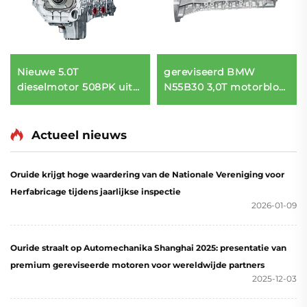
Nieuwe 5.0T
gereviseerd BMW
dieselmotor 508PK uit
N55B30 3,0T motorblok
China, compatibel met
voor X3, X4, X5, X6, 335i
benzinebrandstof,
en 435i – vervanging
geschikt voor Range
volgens OEM-
Actueel nieuws
Rover 5.0 LR011202
specificaties
motor
Oruide krijgt hoge waardering van de Nationale Vereniging voor
Herfabricage tijdens jaarlijkse inspectie
2026-01-09
Ouride straalt op Automechanika Shanghai 2025: presentatie van
premium gereviseerde motoren voor wereldwijde partners
2025-12-03