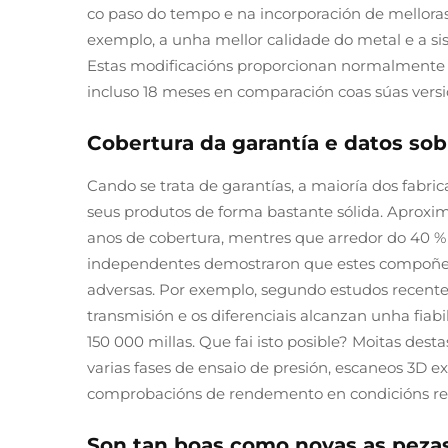
co paso do tempo e na incorporación de melloras
exemplo, a unha mellor calidade do metal e a si
Estas modificacións proporcionan normalmente a 
incluso 18 meses en comparación coas súas versió
Cobertura da garantía e datos sob
Cando se trata de garantías, a maioría dos fab
seus produtos de forma bastante sólida. Aprox
anos de cobertura, mentres que arredor do 40 % 
independentes demostraron que estes compoñen
adversas. Por exemplo, segundo estudos recentes 
transmisión e os diferenciais alcanzan unha fiab
150 000 millas. Que fai isto posible? Moitas des
varias fases de ensaio de presión, escaneos 3D
comprobacións de rendemento en condicións re
Son tan boas como novas as pezas