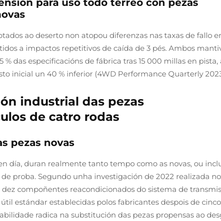
ensión para uso todo terreo con pezas
novas
ados ao deserto non atopou diferenzas nas taxas de fallo e
dos a impactos repetitivos de caída de 3 pés. Ambos manti
% das especificacións de fábrica tras 15 000 millas en pista,
to inicial un 40 % inferior (4WD Performance Quarterly 2023
ón industrial das pezas
ulos de catro rodas
s pezas novas
en día, duran realmente tanto tempo como as novas, ou incl
 de proba. Segundo unha investigación de 2022 realizada no
da dez compoñentes reacondicionados do sistema de transmi
útil estándar establecidas polos fabricantes despois de cinc
abilidade radica na substitución das pezas propensas ao des