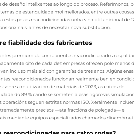
 de deseño intelixentes ao longo do proceso. Referímonos, p
stemas de estanquidade moi mellorados, entre outras cousas
estas pezas reacondicionadas unha vida útil adicional de 1
ns orixinais, antes de necesitar nova substitución.
re fiabilidade dos fabricantes
ricantes premium de compoñentes reacondicionados respalda
imadamente oito de cada dez empresas ofrecen polo menos 
van incluso máis aló con garantías de tres anos. Algúns ensa
tes reacondicionados funcionan realmente ben en condici
sobre a reutilización de materiais de 2023, as caixas de
ilidade do 89 % cando se someten a esas rigorosas simulació
tas operacións seguen estritas normas ISO. Xeralmente inclúe
 extremadamente precisos —ata fraccións de polegada— e
ais mediante equipos especializados chamados dinamómetr
 reacondicionadas para catro rodas?