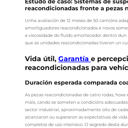
Estudo de caso: Sistemas de susp
reacondicionadas fronte a pezas 
Unha avaliación de 12 meses de 50 camións adapt
amortiguadores reacondicionados e novos someti
a viscosidade do fluído amortecedor dentro dun 5 
que as unidades reacondicionadas tiveron un cus
Vida útil,
Garantía
e percepci
reacondicionadas para vehíc
Duración esperada comparada coa
As pezas reacondicionadas de catro rodas, hoxe 
máis, cando se someten a condicións adecuadas
sector industrial, aproximadamente oito de ca
alcanzaron ou superaron as expectativas de vida 
completos de uso intensivo. O segredo desta dur