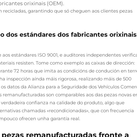
ricantes orixinais (OEM).
 recicladas, garantindo que só cheguen aos clientes pezas
 dos estándares dos fabricantes orixinais
 aos estándares ISO 9001, e auditores independentes verific
eriais resisten. Tome como exemplo as caixas de dirección:
ante 72 horas que imita as condicións de condución en ter
ha inspección aínda máis rigorosa, realizando máis de 500
s datos da Alianza para a Seguridade dos Vehículos Comerc
as remanufacturadas son comparables aos das pezas novas e
 verdadeira confianza na calidade do produto, algo que
ternativas chamadas «recondicionadas», que con frecuencia
pouco ofrecen unha garantía real.
 pezas remanufacturadas fronte a