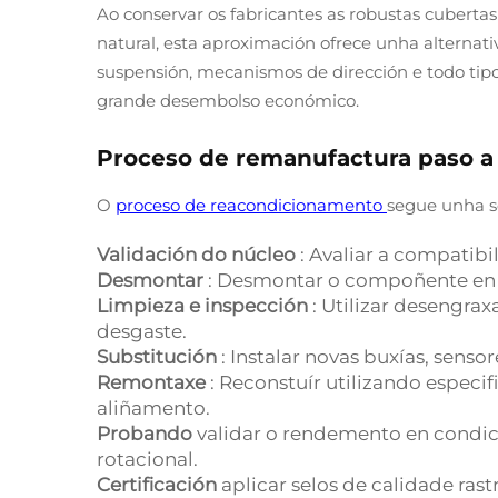
Ao conservar os fabricantes as robustas cubertas
natural, esta aproximación ofrece unha alternat
suspensión, mecanismos de dirección e todo tip
grande desembolso económico.
Proceso de remanufactura paso a
O
proceso de reacondicionamento
segue unha se
Validación do núcleo
: Avaliar a compatibi
Desmontar
: Desmontar o compoñente en p
Limpieza e inspección
: Utilizar desengra
desgaste.
Substitución
: Instalar novas buxías, sen
Remontaxe
: Reconstuír utilizando especi
aliñamento.
Probando
validar o rendemento en condició
rotacional.
Certificación
aplicar selos de calidade ra