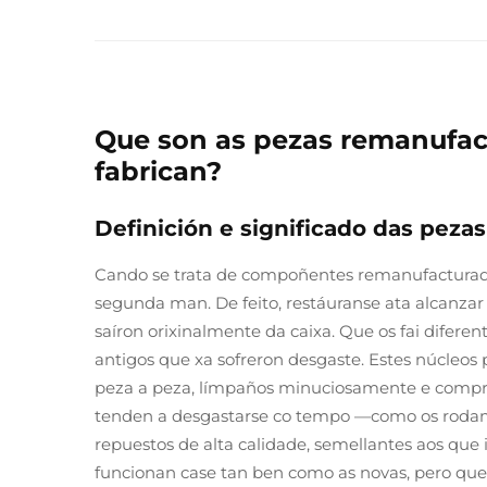
Que son as pezas remanufac
fabrican?
Definición e significado das peza
Cando se trata de compoñentes remanufacturado
segunda man. De feito, restáuranse ata alcanzar a
saíron orixinalmente da caixa. Que os fai difer
antigos que xa sofreron desgaste. Estes núcleo
peza a peza, límpaños minuciosamente e compr
tenden a desgastarse co tempo —como os rodami
repuestos de alta calidade, semellantes aos que 
funcionan case tan ben como as novas, pero qu