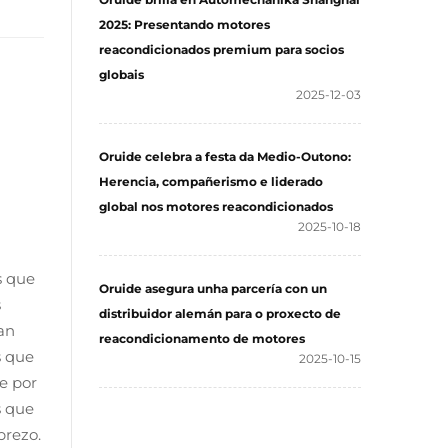
2025: Presentando motores
reacondicionados premium para socios
globais
2025-12-03
Oruide celebra a festa da Medio-Outono:
Herencia, compañerismo e liderado
global nos motores reacondicionados
2025-10-18
s que
Oruide asegura unha parcería con un
s
distribuidor alemán para o proxecto de
an
reacondicionamento de motores
s que
2025-10-15
e por
s que
prezo.