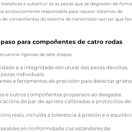
 metálicas e substituír só as pezas que se degradan de form
iva ecoloxicamente responsable para reparar sistemas de
o de compoñentes do sistema de transmisión sen ter que fac
 paso para compoñentes de catro rodas
cuencia rigorosa de sete etapas:
lidade e a integridade estrutural das pezas devoltas.
ezas individuais.
xantes e ferramentas de precisión para detectar grieta
sores e outros compoñentes propensos ao desgaste.
ficacións de par de apriete calibradas e protocolos de
ns reais, incluída a tolerancia á presión e o equilibr
strexables en conformidade cos estándares de