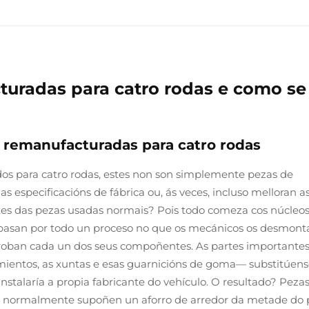
turadas para catro rodas e como se
s remanufacturadas para catro rodas
s para catro rodas, estes non son simplemente pezas de
s especificacións de fábrica ou, ás veces, incluso melloran a
entes das pezas usadas normais? Pois todo comeza cos núcleo
s pasan por todo un proceso no que os mecánicos os desmont
oban cada un dos seus compoñentes. As partes importante
entos, as xuntas e esas guarnicións de goma— substitúens
instalaría a propia fabricante do vehículo. O resultado? Peza
e normalmente supoñen un aforro de arredor da metade do 