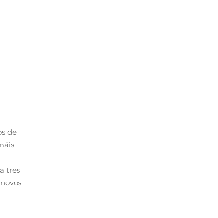
os de
máis
a tres
 novos