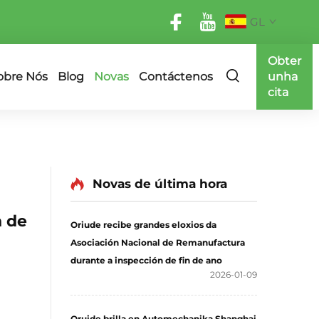
GL
Obter
obre Nós
Blog
Novas
Contáctenos
unha
cita
Novas de última hora
n de
Oriude recibe grandes eloxios da
Asociación Nacional de Remanufactura
durante a inspección de fin de ano
2026-01-09
Oruide brilla en Automechanika Shanghai