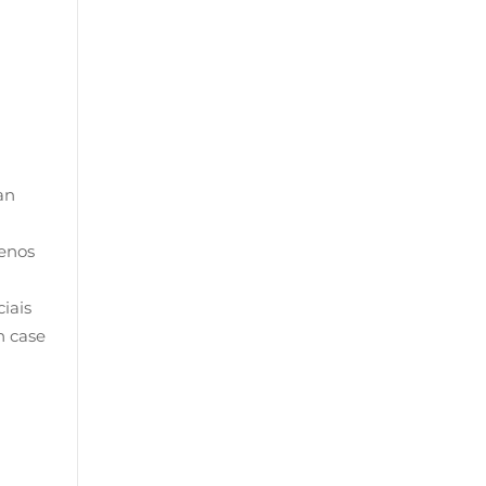
an
renos
iais
n case