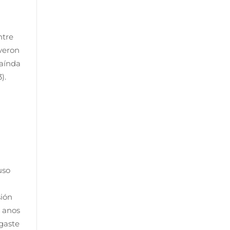
ntre
veron
 aínda
).
uso
sión
o anos
gaste