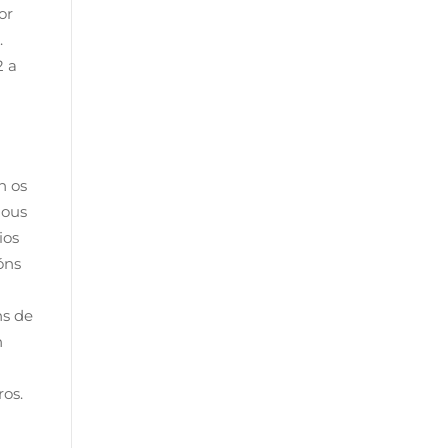
or
.
2 a
n os
dous
ios
óns
ns de
n
os.