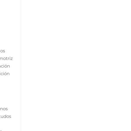
 os
motriz
ación
ición
enos
tudos