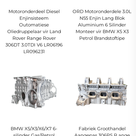
Motoronderdeel Diesel
ORD Motoronderdele 3.0L
Enjinsisteem
N55 Enjin Lang Blok
Outomatiese
Aluminium 6 Silinder
Oliedruppelaar vir Land
Monteer vir BMW X5 X3
Rover Range Rover
Petrol Brandstoftipe
306DT 3.0TDI V6 LR06196
LR096231
BMW X5/X3/X6/X7 6-
Fabriek Groothandel
silinder Gas/Petrol
Aangepas 306PS R ange