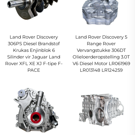
Land Rover Discovery
Land Rover Discovery 5
306PS Diesel Brandstof
Range Rover
Krukas Enjinblok 6
Vervangstukke 306DT
Silinder vir Jaguar Land
Olieloerderopstelling 3.0T
Rover XFL XE XJ F-tipe F-
V6 Diesel Motor LR061969
PACE
LR013148 LR124259