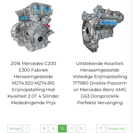
2016 Mercedes C200
Uitstekende Kwaliteit
E300 Fabriek
Hersaamgestelde
Hersaamgestelde
Volledige Enjinopstelling
M274.920 M274.910
177980 Direkte Pasvorm
Enjinopstelling Hoë
vir Mercedes-Benz AMG
Kwaliteit 2.0T 4 Silinder
G63 Oorspronklik
Mededingende Prys
Perfekte Vervanging
...
...
Vorige
1
8
9
10
11
12
17
Volgende