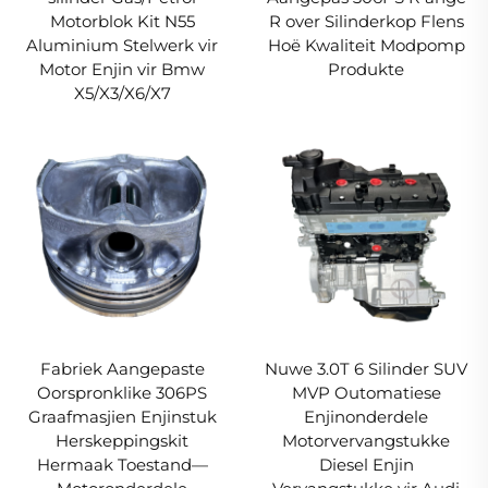
Motorblok Kit N55
R over Silinderkop Flens
Aluminium Stelwerk vir
Hoë Kwaliteit Modpomp
Motor Enjin vir Bmw
Produkte
X5/X3/X6/X7
Fabriek Aangepaste
Nuwe 3.0T 6 Silinder SUV
Oorspronklike 306PS
MVP Outomatiese
Graafmasjien Enjinstuk
Enjinonderdele
Herskeppingskit
Motorvervangstukke
Hermaak Toestand—
Diesel Enjin