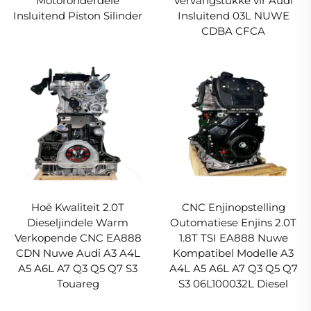
Motoronderdele
Vervangstukke vir Audi
Insluitend Piston Silinder
Insluitend 03L NUWE
CDBA CFCA
Hoë Kwaliteit 2.0T
CNC Enjinopstelling
Dieseljindele Warm
Outomatiese Enjins 2.0T
Verkopende CNC EA888
1.8T TSI EA888 Nuwe
CDN Nuwe Audi A3 A4L
Kompatibel Modelle A3
A5 A6L A7 Q3 Q5 Q7 S3
A4L A5 A6L A7 Q3 Q5 Q7
Touareg
S3 06L100032L Diesel