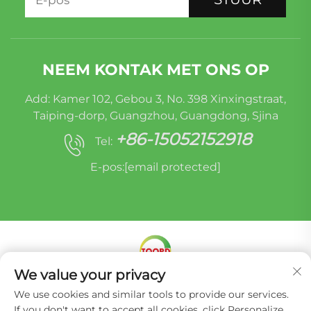
NEEM KONTAK MET ONS OP
Add: Kamer 102, Gebou 3, No. 398 Xinxingstraat,
Taiping-dorp, Guangzhou, Guangdong, Sjina
+86-15052152918
Tel:
E-pos:
[email protected]
We value your privacy
Kopiereg © Miracle Oruide (Guangzhou) Outodele
We use cookies and similar tools to provide our services.
Herontwikkelings (Edms) Bpk. -
Privatheidbeleid
If you don't want to accept all cookies, click Personalize