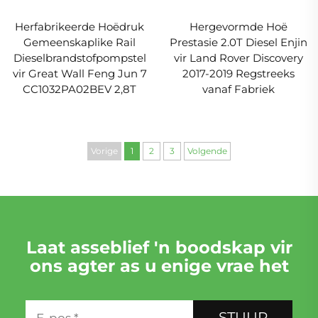
Herfabrikeerde Hoëdruk
Hergevormde Hoë
Gemeenskaplike Rail
Prestasie 2.0T Diesel Enjin
Dieselbrandstofpompstel
vir Land Rover Discovery
vir Great Wall Feng Jun 7
2017-2019 Regstreeks
CC1032PA02BEV 2,8T
vanaf Fabriek
Vorige
1
2
3
Volgende
Laat asseblief 'n boodskap vir
ons agter as u enige vrae het
STUUR