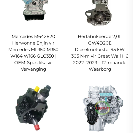
Mercedes M642820
Herfabrikeerde 2,0L
Herwonne Enjin vir
GW4D20E
Mercedes ML350 M350
Dieselmotorstel 95 kW
W164 W166 GLC350 |
305 N·m vir Great Wall H6
OEM-Spesifikasie
2022–2023 – 12-maande
Vervanging
Waarborg