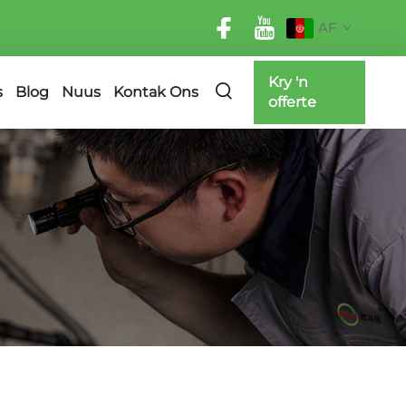
AF
Kry 'n
s
Blog
Nuus
Kontak Ons
offerte