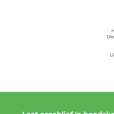
H
Die
L