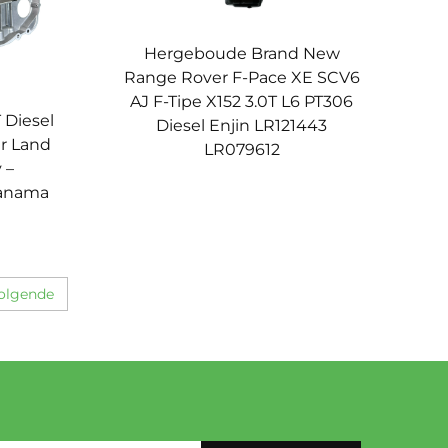
Hergeboude Brand New
Range Rover F-Pace XE SCV6
AJ F-Tipe X152 3.0T L6 PT306
Diesel
Diesel Enjin LR121443
ir Land
LR079612
 –
Panama
olgende