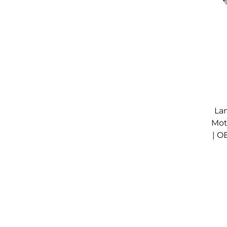
La
Mot
| O