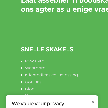
Laat asseblief 'n boodska
ons agter as u enige vra
SNELLE SKAKELS
Produkte
Waarborg
Kliëntediens en Oplossing
Oor Ons
Blog
Nuus
Kontak Ons
We value your privacy