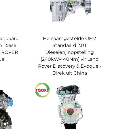
andaard
Hersaamgestelde OEM
m Diesel
Standaard 2.0T
D ROVER
Dieselenjinopstelling
ue
(240kW/440Nm) vir Land
Rover Discovery & Evoque -
Direk uit China