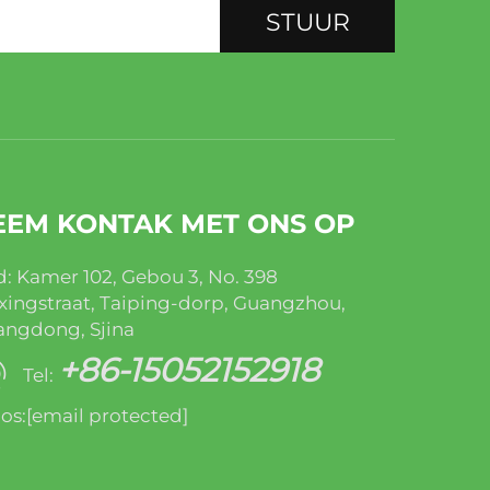
STUUR
EEM KONTAK MET ONS OP
: Kamer 102, Gebou 3, No. 398
xingstraat, Taiping-dorp, Guangzhou,
ngdong, Sjina
+86-15052152918
Tel:
os:
[email protected]