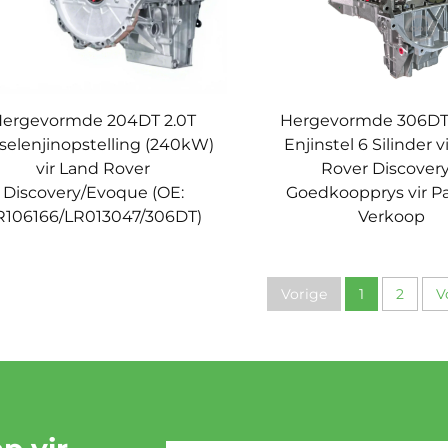
ergevormde 204DT 2.0T
Hergevormde 306DT 
selenjinopstelling (240kW)
Enjinstel 6 Silinder v
vir Land Rover
Rover Discovery
Discovery/Evoque (OE:
Goedkoopprys vir 
R106166/LR013047/306DT)
Verkoop
Vorige
1
2
V