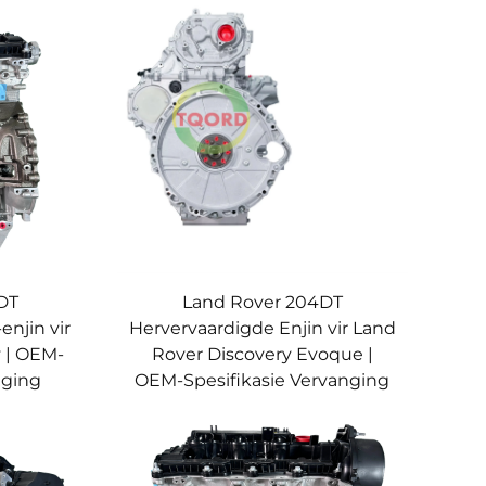
DT
Land Rover 204DT
enjin vir
Hervervaardigde Enjin vir Land
 | OEM-
Rover Discovery Evoque |
nging
OEM-Spesifikasie Vervanging