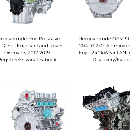
rgevormde Hoë Prestasie
Hergevormde OEM St
T Diesel Enjin vir Land Rover
204DT 2.0T Aluminiu
Discovery 2017-2019
Enjin 240kW vir LAN
Regstreeks vanaf Fabriek
Discovery/Evoq