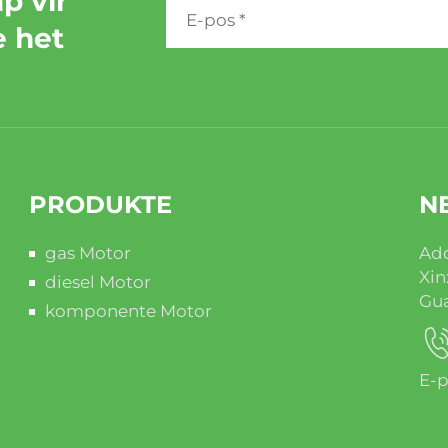
p vir
e het
PRODUKTE
N
gas Motor
Add
Xin
diesel Motor
Gua
komponente Motor
E-p