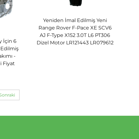
Yeniden İmal Edilmiş Yeni
Range Rover F-Pace XE SCV6
AJ F-Type X152 3.0T L6 PT306
 İçin 6
Dizel Motor LR121443 LR079612
l Edilmiş
akımı -
i Fiyat
Sonraki