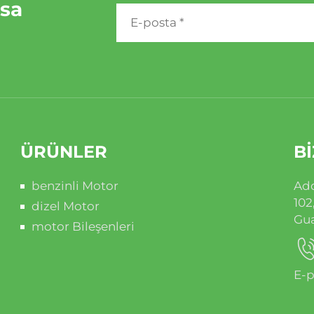
rsa
ÜRÜNLER
BI
benzinli Motor
Add
102
dizel Motor
Gu
motor Bileşenleri
E-p