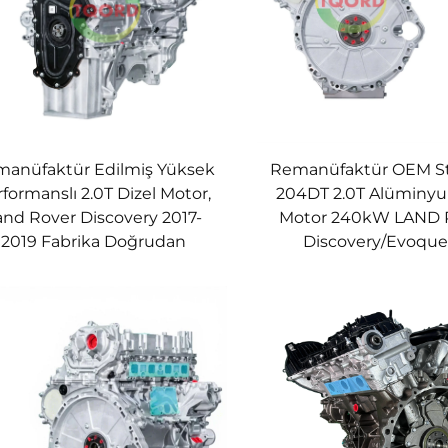
anüfaktür Edilmiş Yüksek
Remanüfaktür OEM St
formanslı 2.0T Dizel Motor,
204DT 2.0T Alüminyu
and Rover Discovery 2017-
Motor 240kW LAND
2019 Fabrika Doğrudan
Discovery/Evoque 