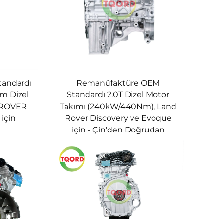
andardı
Remanüfaktüre OEM
m Dizel
Standardı 2.0T Dizel Motor
 ROVER
Takımı (240kW/440Nm), Land
için
Rover Discovery ve Evoque
için - Çin'den Doğrudan