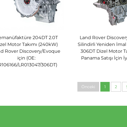
emanüfaktüre 204DT 2.0T
Land Rover Discovery
zel Motor Takımı (240kW)
Silindirli Yeniden İma
d Rover Discovery/Evoque
306DT Dizel Motor T
için (OE:
Panama Satışı İçin İy
R106166/LR013047/306DT)
Önceki
1
2