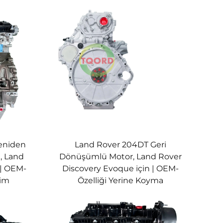
eniden
Land Rover 204DT Geri
, Land
Dönüşümlü Motor, Land Rover
 | OEM-
Discovery Evoque için | OEM-
şim
Özelliği Yerine Koyma