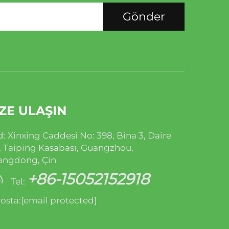
Gönder
ZE ULAŞIN
: Xinxing Caddesi No: 398, Bina 3, Daire
, Taiping Kasabası, Guangzhou,
angdong, Çin
+86-15052152918
Tel:
osta:
[email protected]