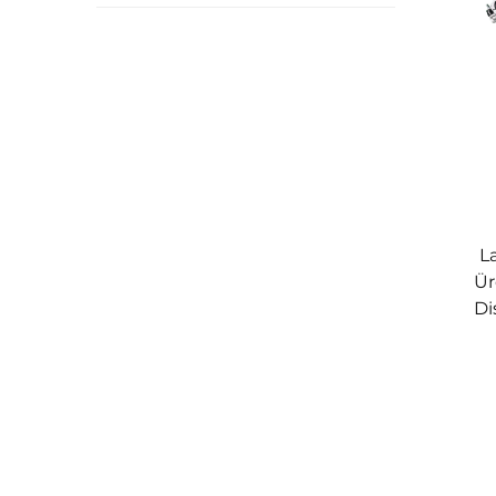
L
Ür
Di