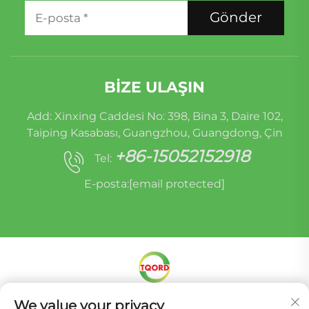
Gönder
BIZE ULAŞIN
Add: Xinxing Caddesi No: 398, Bina 3, Daire 102,
Taiping Kasabası, Guangzhou, Guangdong, Çin
+86-15052152918
Tel:
E-posta:
[email protected]
Telif Hakkı © Miracle Oruide (guangzhou) Auto
We value your privacy