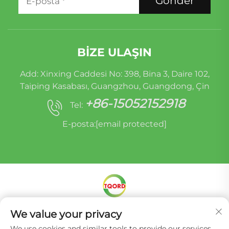
Gönder
BIZE ULAŞIN
Add: Xinxing Caddesi No: 398, Bina 3, Daire 102,
Taiping Kasabası, Guangzhou, Guangdong, Çin
+86-15052152918
Tel:
E-posta:
[email protected]
Telif Hakkı © Miracle Oruide (guangzhou) Auto
We value your privacy
Parts Remanufacturing Co., Ltd. -
Gizlilik
We use cookies and similar tools to provide our services.