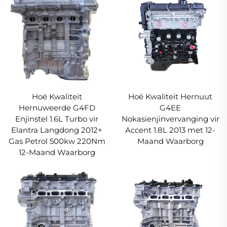
Hoë Kwaliteit
Hoë Kwaliteit Hernuut
Hernuweerde G4FD
G4EE
Enjinstel 1.6L Turbo vir
Nokasienjinvervanging vir
Elantra Langdong 2012+
Accent 1.8L 2013 met 12-
Gas Petrol 500kw 220Nm
Maand Waarborg
12-Maand Waarborg