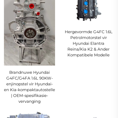
Hergevormde G4FC 1.6L
Petrolmotorstel vir
Hyundai Elantra
Reina/Kia K2 & Ander
Kompatibele Modelle
Brandnuwe Hyundai
G4FC/G4FA 1.6L 90KW-
enjinopstel vir Hyundai-
en Kia-kompaktautostelle
| OEM-spesifikasie-
vervanging