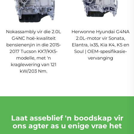
Nokassambly vir die 2.0L
Herwonne Hyundai G4NA
G4NC hoë-kwaliteit
2.0L-motor vir Sonata,
bensienenjin in die 2015-
Elantra, ix35, Kia K4, K5 en
2017 Tucson KX7/KX5-
Soul | OEM-spesifikasie-
modelle, met 'n
vervanging
kraglewering van 121
kW/203 Nm.
Laat asseblief 'n boodskap vir
ons agter as u enige vrae het