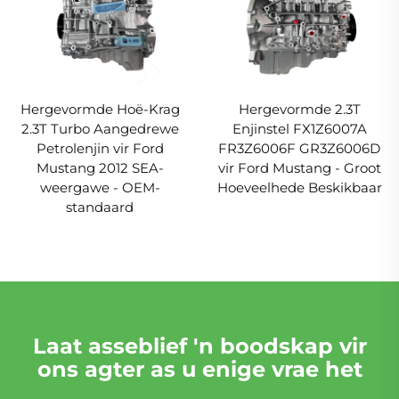
Hergevormde Hoë-Krag
Hergevormde 2.3T
2.3T Turbo Aangedrewe
Enjinstel FX1Z6007A
Petrolenjin vir Ford
FR3Z6006F GR3Z6006D
Mustang 2012 SEA-
vir Ford Mustang - Groot
weergawe - OEM-
Hoeveelhede Beskikbaar
standaard
Laat asseblief 'n boodskap vir
ons agter as u enige vrae het