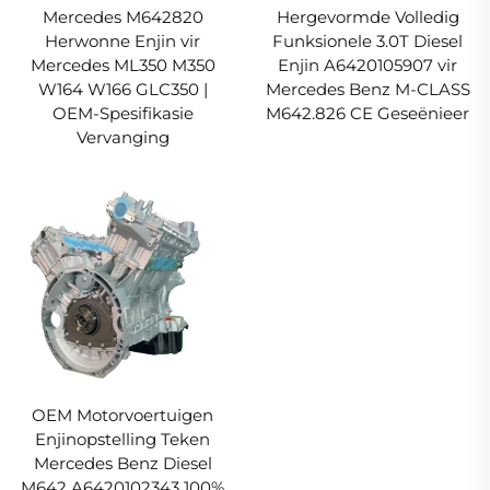
Mercedes M642820
Hergevormde Volledig
Herwonne Enjin vir
Funksionele 3.0T Diesel
Mercedes ML350 M350
Enjin A6420105907 vir
W164 W166 GLC350 |
Mercedes Benz M-CLASS
OEM-Spesifikasie
M642.826 CE Geseënieer
Vervanging
OEM Motorvoertuigen
Enjinopstelling Teken
Mercedes Benz Diesel
M642 A6420102343 100%