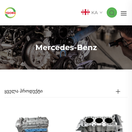
KA
Mercedes-Benz
ᲧᲕᲔᲚᲐ ᲞᲠᲝᲓᲣᲥᲢᲘ