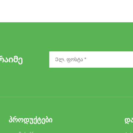
რაიმე
ᲞᲠᲝᲓᲣᲥᲢᲔᲑᲘ
ᲓᲐ