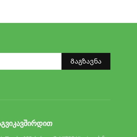
Გაგზავნა
ᲒᲕᲘᲙᲐᲕᲨᲘᲠᲓᲘᲗ