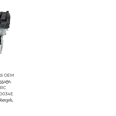
di OEM
გატი,
CRC
00034E
სთვის,