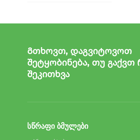
Გთხოვთ, დაგვიტოვოთ
შეტყობინება, თუ გაქვთ 
შეკითხვა
ᲡᲬᲠᲐᲤᲘ ᲑᲛᲣᲚᲔᲑᲘ