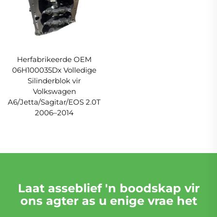
Herfabrikeerde OEM
06H100035Dx Volledige
Silinderblok vir
Volkswagen
A6/Jetta/Sagitar/EOS 2.0T
2006–2014
Laat asseblief 'n boodskap vir
ons agter as u enige vrae het