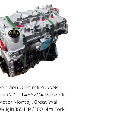
Yeniden Üretimli Yüksek
iteli 2.3L JL486ZQ4 Benzinli
Motor Montajı, Great Wall
R için 155 HP / 180 Nm Tork