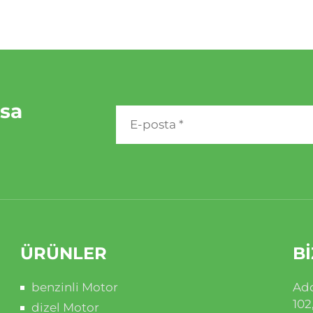
rsa
ÜRÜNLER
BI
benzinli Motor
Add
102
dizel Motor