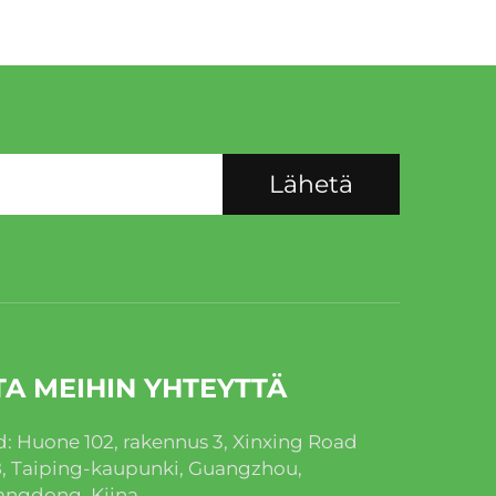
Lähetä
TA MEIHIN YHTEYTTÄ
: Huone 102, rakennus 3, Xinxing Road
, Taiping-kaupunki, Guangzhou,
ngdong, Kiina