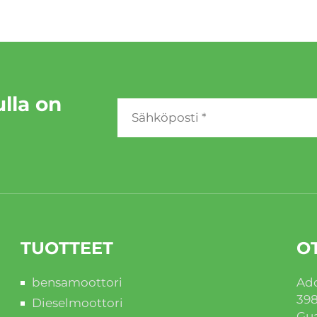
ulla on
TUOTTEET
O
bensamoottori
Add
398
Dieselmoottori
Gua