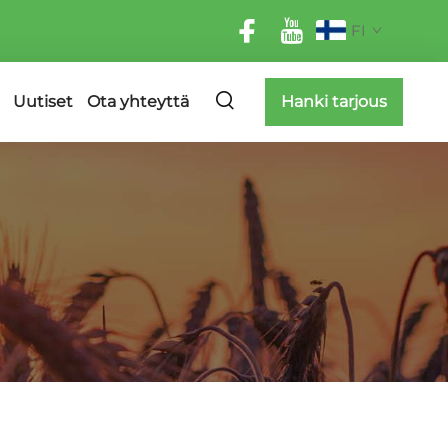
FI
Uutiset
Ota yhteyttä
Hanki tarjous