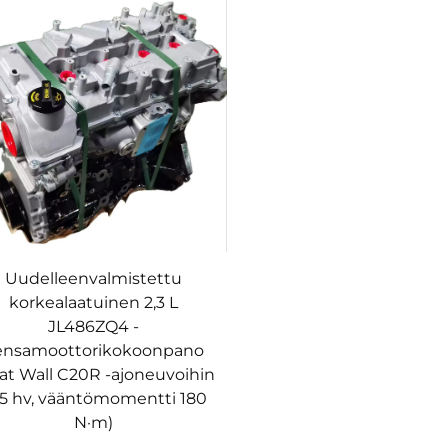
Uudelleenvalmistettu
korkealaatuinen 2,3 L
JL486ZQ4 -
ensamoottorikokoonpano
at Wall C20R -ajoneuvoihin
55 hv, vääntömomentti 180
N·m)