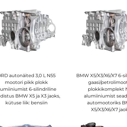
RD autonäited 3,0 L N55
BMW X5/X3/X6/X7 6-sil
mootori pikk plokk
gaasi/petrolimoot
lumiiniumist 6-silindriline
plokkikomplekt 
distus BMW X5 ja X3 jaoks,
alumiiniumist sead
kütuse liik: bensiin
automootoriks 
X5/X3/X6/X7 jao