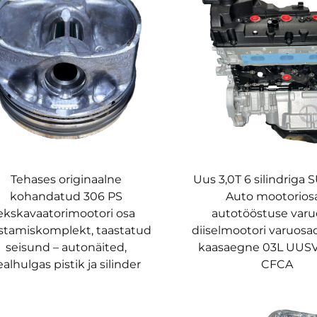
Tehases originaalne
Uus 3,0T 6 silindriga
kohandatud 306 PS
Auto mootorios
ekskavaatorimootori osa
autotööstuse var
stamiskomplekt, taastatud
diiselmootori varuosad
seisund – autonäited,
kaasaegne 03L UUS
ealhulgas pistik ja silinder
CFCA