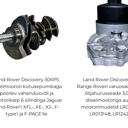
nd Rover Discovery 306PS
Land Rover Discover
selmootori kütusepumbaga
Range Roveri varuosa
pöörlev vähendusvõll ja
õlijahutusseade 3,
torikarp 6 silindriga Jaguar
diiselmootoriga au
nd Rover'i XFL-, XE-, XJ-, F-
mootorimudelid LR0
type'i ja F-PACE'ile
LR013148, LR124