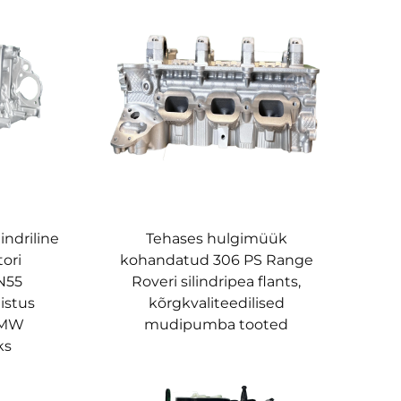
indriline
Tehases hulgimüük
ori
kohandatud 306 PS Range
N55
Roveri silindripea flants,
istus
kõrgkvaliteedilised
BMW
mudipumba tooted
ks