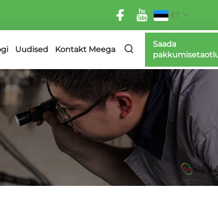
ET
Saada
ogi
Uudised
Kontakt Meega
pakkumisetaotl