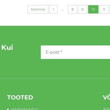
...
Eelmine
1
8
9
10
11
 Kui
TOOTED
V
gaasimootor
Add