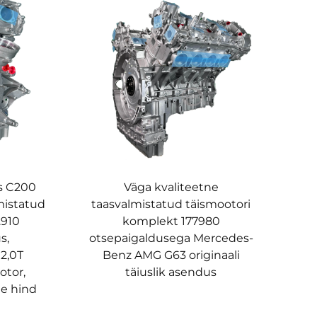
s C200
Väga kvaliteetne
mistatud
taasvalmistatud täismootori
.910
komplekt 177980
s,
otsepaigaldusega Mercedes-
 2,0T
Benz AMG G63 originaali
otor,
täiuslik asendus
ne hind