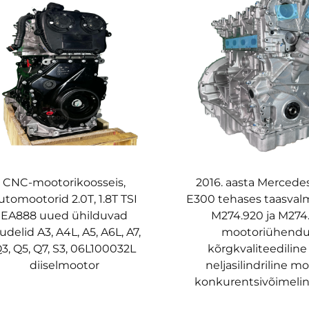
CNC-mootorikoosseis,
2016. aasta Mercede
utomootorid 2.0T, 1.8T TSI
E300 tehases taasval
EA888 uued ühilduvad
M274.920 ja M274
delid A3, A4L, A5, A6L, A7,
mootoriühendu
3, Q5, Q7, S3, 06L100032L
kõrgkvaliteediline
diiselmootor
neljasilindriline mo
konkurentsivõimeli