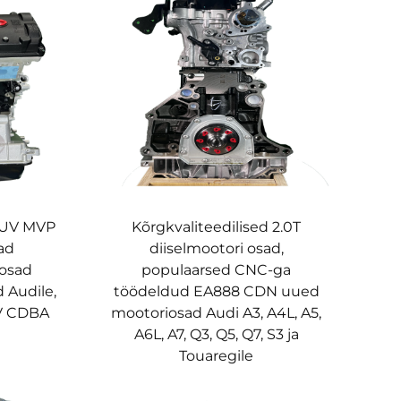
 SUV MVP
Kõrgkvaliteedilised 2.0T
ad
diiselmootori osad,
uosad
populaarsed CNC-ga
 Audile,
töödeldud EA888 CDN uued
V CDBA
mootoriosad Audi A3, A4L, A5,
A6L, A7, Q3, Q5, Q7, S3 ja
Touaregile