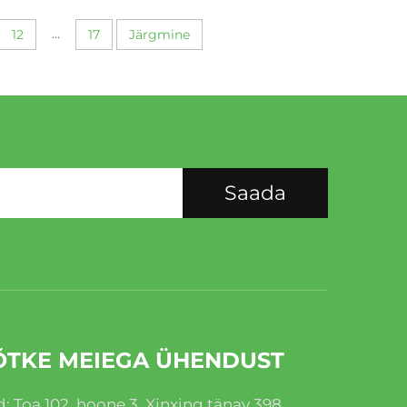
...
12
17
Järgmine
Saada
ÕTKE MEIEGA ÜHENDUST
: Toa 102, hoone 3, Xinxing tänav 398,