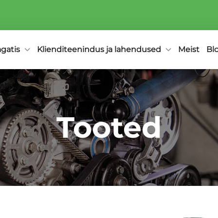
agatis
Klienditeenindus ja lahendused
Meist
Bl
Tooted