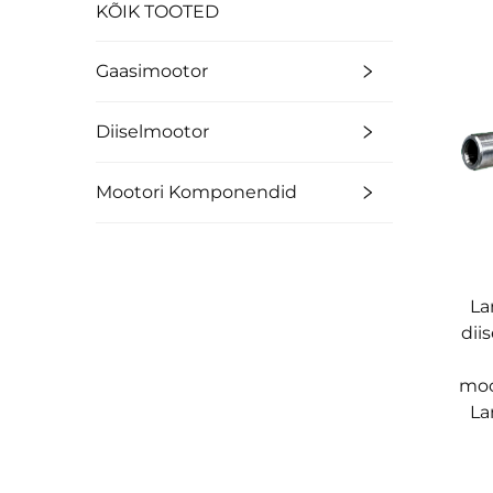
KÕIK TOOTED
Gaasimootor
Diiselmootor
Mootori Komponendid
La
dii
moo
La