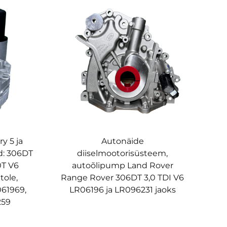
y 5 ja
Autonäide
d: 306DT
diiselmootorisüsteem,
0T V6
autoõlipump Land Rover
tole,
Range Rover 306DT 3,0 TDI V6
61969,
LR06196 ja LR096231 jaoks
259