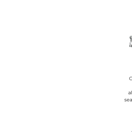
O
a
sea