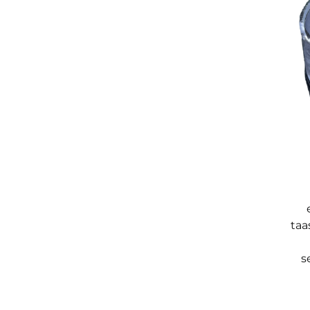
taa
s