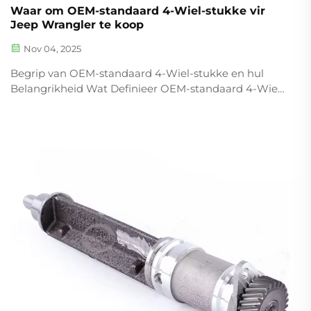
Waar om OEM-standaard 4-Wiel-stukke vir
Jeep Wrangler te koop
Nov 04, 2025
Begrip van OEM-standaard 4-Wiel-stukke en hul
Belangrikheid Wat Definieer OEM-standaard 4-Wiel-
stukke in Off-Road Voertuie? Stukke wat volgens
OEM-standaarde vir vier wiele gemaak is, kopieer
basies wat uit die fabriek gekom het toe die voertuig
gebou is, sodat hulle perfek pas...