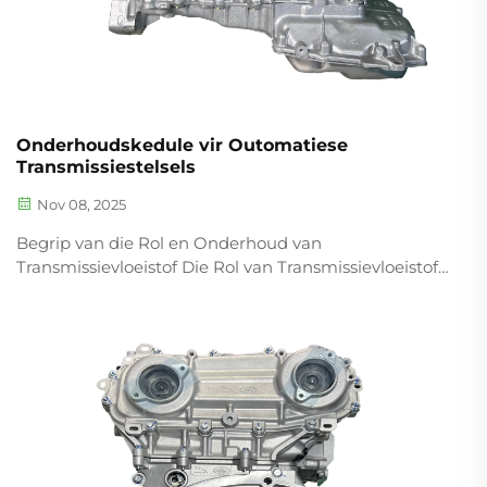
Onderhoudskedule vir Outomatiese
Transmissiestelsels
Nov 08, 2025
Begrip van die Rol en Onderhoud van
Transmissievloeistof Die Rol van Transmissievloeistof
in Outomatiese Transmissiestelsels
Transmissievloeistof tree op as die vitale hidrouliese
komponent in outomatiese transmissies, en verrig
talle belangrike take gelyktydig...