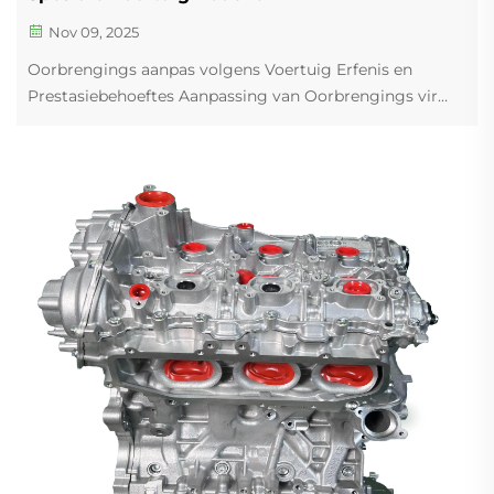
Nov 09, 2025
Oorbrengings aanpas volgens Voertuig Erfenis en
Prestasiebehoeftes Aanpassing van Oorbrengings vir
Spesifieke Voertuigmerke (Ford AOD, GM TH350, 4L70E)
Die regte oorbrenging kies beteken dat jy die soete
kolletjie tref tussen wat die motor oorspronklik was...