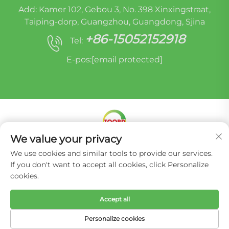
Add: Kamer 102, Gebou 3, No. 398 Xinxingstraat,
Taiping-dorp, Guangzhou, Guangdong, Sjina
+86-15052152918
Tel:
E-pos:
[email protected]
We value your privacy
Kopiereg © Miracle Oruide (Guangzhou) Outodele
We use cookies and similar tools to provide our services.
Herontwikkelings (Edms) Bpk. -
Privatheidbeleid
If you don't want to accept all cookies, click Personalize
cookies.
Accept all
Personalize cookies
TUISBLADSY
PRODUKTE
E-POS
TEL