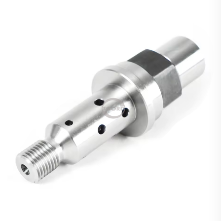
werkplek tydens die installasie van herboude
motoronderdele. Volgens 'n onlangse studie uit 2024
oor industriële instandhouding, het byna 78 uit elke
100 vroeë ...