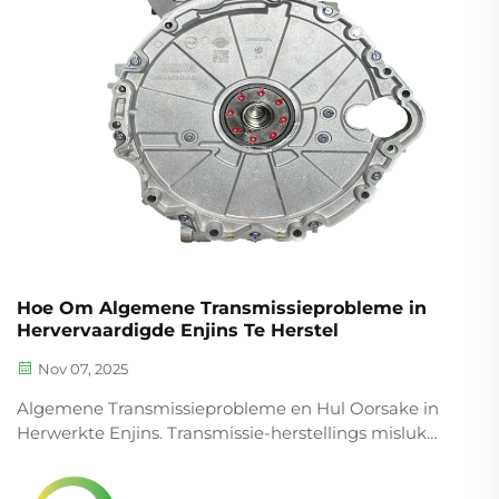
Hoe Om Algemene Transmissieprobleme in
Hervervaardigde Enjins Te Herstel
Nov 07, 2025
Algemene Transmissieprobleme en Hul Oorsake in
Herwerkte Enjins. Transmissie-herstellings misluk
dikwels weens verskeie redes, waaronder hidrouliese
lekkas, foutiewe solenoïdes, en koppeling wat te