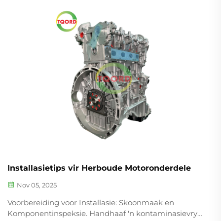
72% aanvaaringskoers onder logistieke maatskappye
sedert 2022 toon. Hierdie verskuiwing spreek beide
onmiddellike begrotingsdruk en
langertermynbehoeftes aan.
Installasietips vir Herboude Motoronderdele
Nov 05, 2025
Voorbereiding voor Installasie: Skoonmaak en
Komponentinspeksie. Handhaaf 'n kontaminasievrye