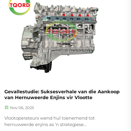
vinnig verslyt. Volgens sekere onlangse industrie
navorsing...
Gevallestudie: Suksesverhale van die Aankoop
van Hernuweerde Enjins vir Vlootte
Nov 06, 2025
Vlootoperateurs wend hul toenemend tot
hernuweerde enjins as 'n strategiese
kostebesnoeiingsmaatreël, met bedryfsdata wat 'n