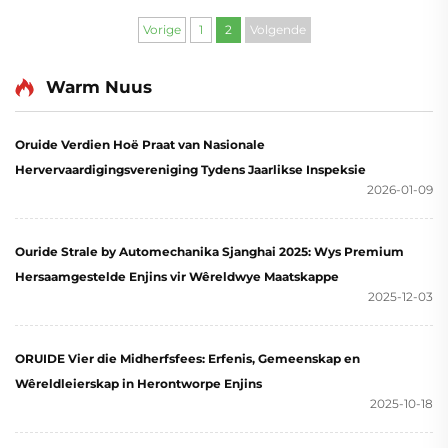
benodig word, is dit belangrik om spesifiek te wees
oor dinge soos kraguitset gemeet in kilowatt, ...
Vorige
1
2
Volgende
Warm Nuus
Oruide Verdien Hoë Praat van Nasionale
Hervervaardigingsvereniging Tydens Jaarlikse Inspeksie
2026-01-09
Ouride Strale by Automechanika Sjanghai 2025: Wys Premium
Hersaamgestelde Enjins vir Wêreldwye Maatskappe
2025-12-03
ORUIDE Vier die Midherfsfees: Erfenis, Gemeenskap en
Wêreldleierskap in Herontworpe Enjins
2025-10-18