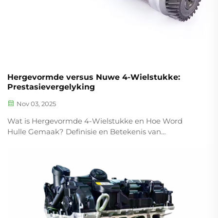
Hergevormde versus Nuwe 4-Wielstukke:
Prestasievergelyking
Nov 03, 2025
Wat is Hergevormde 4-Wielstukke en Hoe Word
Hulle Gemaak? Definisie en Betekenis van
Hergevormde 4-Wielstukke Wanneer dit by
hergevormde vierwielkomponente kom, is dit nie net
tweedehandse stukke nie. Hulle word eintlik
teruggebring na fabrieks...