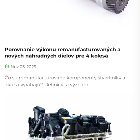
Porovnanie výkonu remanufacturovaných a
nových náhradných dielov pre 4 kolesá
Nov 03, 2025
Čo sú remanufacturované komponenty štvorkolky a
ako sa vyrábajú? Definícia a význam
remanufacturovaných komponentov štvorkolky
Remanufacturované komponenty štvorkolky nie sú
len použité diely. V skutočnosti sa obnovujú na
úroveň výrobných štandardov výrobcu...