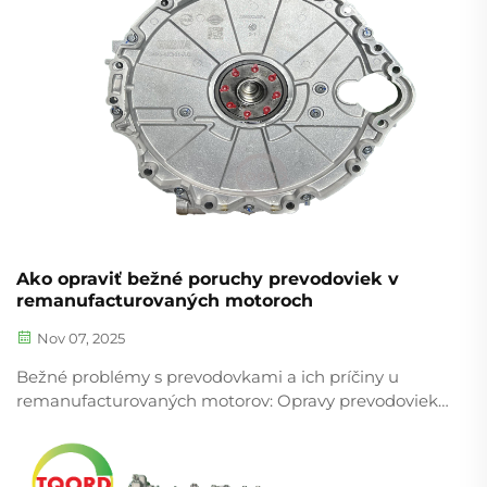
Ako opraviť bežné poruchy prevodoviek v
remanufacturovaných motoroch
Nov 07, 2025
Bežné problémy s prevodovkami a ich príčiny u
remanufacturovaných motorov: Opravy prevodoviek
často zlyhávajú z niekoľkých dôvodov, vrátane
hydraulických únikov, chybných solenoidov a príliš
rýchleho opotrebovania sa spojok. Podľa niektorých