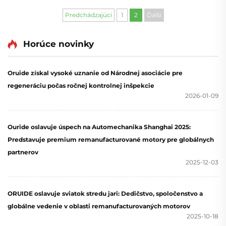
druhov potrebných motorov je dôležité presne určiť
parametre, ako je výkon meraný v kilowattoch, …
Predchádzajúci
1
2
Ďalší
Horúce novinky
Oruide získal vysoké uznanie od Národnej asociácie pre
regeneráciu počas ročnej kontrolnej inšpekcie
2026-01-09
Ouride oslavuje úspech na Automechanika Shanghai 2025:
Predstavuje premium remanufacturované motory pre globálnych
partnerov
2025-12-03
ORUIDE oslavuje sviatok stredu jari: Dedičstvo, spoločenstvo a
globálne vedenie v oblasti remanufacturovaných motorov
2025-10-18