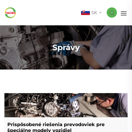
SK
Správy
Prispôsobené riešenia prevodoviek pre
špeciálne modely vozidiel