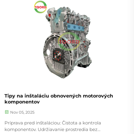
odvetvové údaje 72 % mieru prijatia medzi
logistickými spoločnosťami. Tento posun rieši nielen
okamžité rozpočtové tlaky, ale aj...
Tipy na inštaláciu obnovených motorových
komponentov
Nov 05, 2025
Príprava pred inštaláciou: Čistota a kontrola
komponentov. Udržiavanie prostredia bez