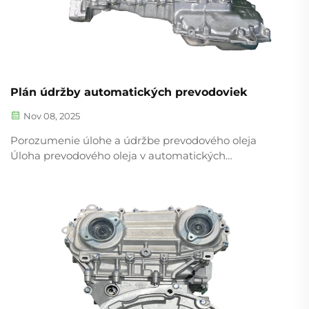
Plán údržby automatických prevodoviek
Nov 08, 2025
Porozumenie úlohe a údržbe prevodového oleja
Úloha prevodového oleja v automatických
prevodovkách Prevodový olej slúži ako životne
dôležitá hydraulická zložka v automatických
prevodovkách a zároveň vykonáva niekoľko
dôležitých úloh naraz...