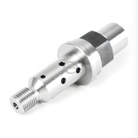
kontaminácie počas inštalácie komponentov
obnoveného motora. Podľa nedávnej štúdie z roku
2024 o priemyselnej údržbe sa takmer u 78 z
každých 100 skorých ...