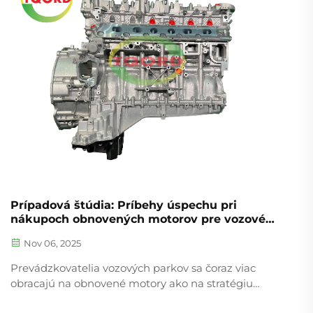
nedávnych odvetvových štúdií...
Prípadová štúdia: Príbehy úspechu pri
nákupoch obnovených motorov pre vozové
parky
Nov 06, 2025
Prevádzkovatelia vozových parkov sa čoraz viac
obracajú na obnovené motory ako na stratégiu
obmedzenia nákladov, pričom od roku 2022 ukazujú