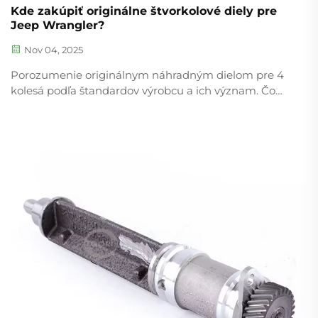
Kde zakúpiť originálne štvorkolové diely pre
Jeep Wrangler?
Nov 04, 2025
Porozumenie originálnym náhradným dielom pre 4
kolesá podľa štandardov výrobcu a ich význam. Čo
definuje originálne náhradné diely pre 4 kolesá podľa
štandardov výrobcu v terénnych vozidlách? Diely
vyrobené podľa štandardov výrobcu pre štyri kolesá v
podstate kopírujú pôvodné diely, ktoré boli
namontované pri výrobe vozidla, takže dokonale
sedia...