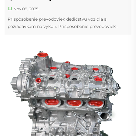
Nov 09, 2025
Prispôsobenie prevodoviek dedičstvu vozidla a
požiadavkám na výkon. Prispôsobenie prevodoviek
konkrétnym značkám vozidiel (Ford AOD, GM TH350,
4L70E). Výber správnej prevodovky znamená nájsť
ideálne vyváženie medzi tým, čo bolo pôvodne vozidlo
určené na...