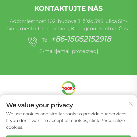
KONTAKTUJTE NÁS
Add: Miestnosť 102, budova 3, číslo 398, ulica Sin-
sing, mesto Tchaj-pching, Kuangčou, Kanton, Čína
+86-15052152918
Tel:
E-mail:
[email protected]
We value your privacy
Autorské práva © Miracle Oruide (Kuangčou) Auto
Parts Remanufacturing Co., Ltd. -
Zásady ochrany
We use cookies and similar tools to provide our services.
súkromia
If you don't want to accept all cookies, click Personalize
cookies.