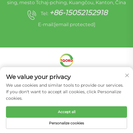
sing, mesto Tchaj-pching, Kuangčou, Kanton, Čína
+86-15052152918
Tel:
E-mail:
[email protected]
Autorské práva © Miracle Oruide (Kuangčou) Auto
We value your privacy
Parts Remanufacturing Co., Ltd. -
Zásady ochrany
We use cookies and similar tools to provide our services.
súkromia
If you don't want to accept all cookies, click Personalize
cookies.
Accept all
Personalize cookies
DOMOVSKÁ
PRODUKTY
E-MAIL
TEL