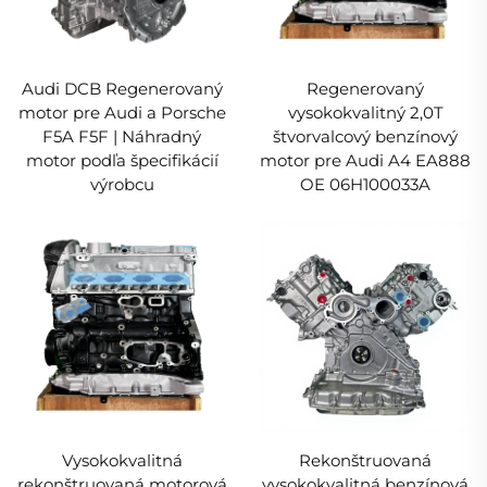
Audi DCB Regenerovaný
Regenerovaný
motor pre Audi a Porsche
vysokokvalitný 2,0T
F5A F5F | Náhradný
štvorvalcový benzínový
motor podľa špecifikácií
motor pre Audi A4 EA888
výrobcu
OE 06H100033A
Vysokokvalitná
Rekonštruovaná
rekonštruovaná motorová
vysokokvalitná benzínová