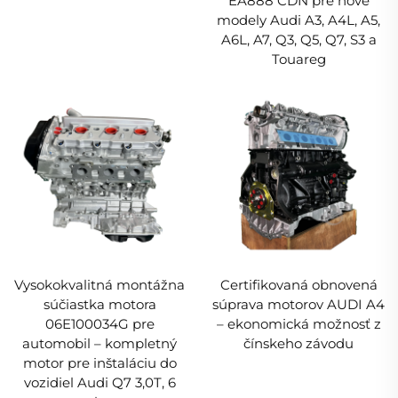
EA888 CDN pre nové
modely Audi A3, A4L, A5,
A6L, A7, Q3, Q5, Q7, S3 a
Touareg
Vysokokvalitná montážna
Certifikovaná obnovená
súčiastka motora
súprava motorov AUDI A4
06E100034G pre
– ekonomická možnosť z
automobil – kompletný
čínskeho závodu
motor pre inštaláciu do
vozidiel Audi Q7 3,0T, 6