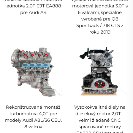
jednotka 2.0T CJT EA888
motorová jednotka 3.0T s
pre Audi A4
6 valcami, špeciálne
vyrobená pre Q8
Sportback / 718 GTS z
roku 2019
Rekonštruovaná montáž
Vysokokvalitné diely na
turbomotora 4,0T pre
dieselový motor 2,0T –
modely Audi A8L/S6 CEU,
veľmi žiadané CNC
8 valcov
spracované motory