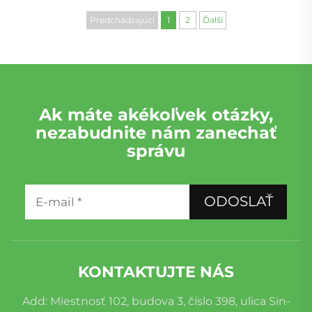
Predchádzajúci
1
2
Ďalší
Ak máte akékoľvek otázky,
nezabudnite nám zanechať
správu
ODOSLAŤ
KONTAKTUJTE NÁS
Add: Miestnosť 102, budova 3, číslo 398, ulica Sin-