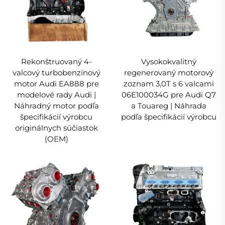
Rekonštruovaný 4-
Vysokokvalitný
valcový turbobenzínový
regenerovaný motorový
motor Audi EA888 pre
zoznam 3,0T s 6 valcami
modelové rady Audi |
06E100034G pre Audi Q7
Náhradný motor podľa
a Touareg | Náhrada
špecifikácií výrobcu
podľa špecifikácií výrobcu
originálnych súčiastok
(OEM)