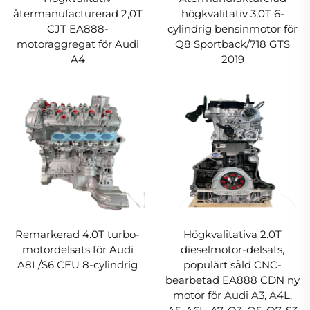
återmanufacturerad 2,0T
högkvalitativ 3,0T 6-
CJT EA888-
cylindrig bensinmotor för
motoraggregat för Audi
Q8 Sportback/718 GTS
A4
2019
Remarke­rad 4.0T turbo­
Högkvalitativa 2.0T
motordelsats för Audi
dieselmotor-delsats,
A8L/S6 CEU 8-cylindrig
populärt såld CNC-
bearbetad EA888 CDN ny
motor för Audi A3, A4L,