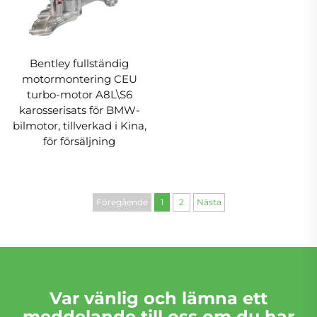
Bentley fullständig
motormontering CEU
turbo-motor A8L\S6
karosserisats för BMW-
bilmotor, tillverkad i Kina,
för försäljning
Föregående
1
2
Nästa
Var vänlig och lämna ett
meddelande till oss om du har