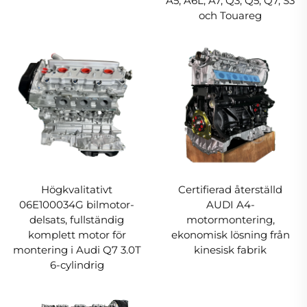
A5, A6L, A7, Q3, Q5, Q7, S3
och Touareg
Högkvalitativt
Certifierad återställd
06E100034G bilmotor-
AUDI A4-
delsats, fullständig
motormontering,
komplett motor för
ekonomisk lösning från
montering i Audi Q7 3.0T
kinesisk fabrik
6-cylindrig