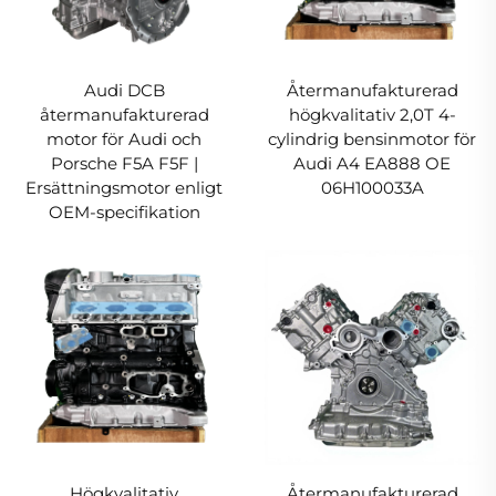
Audi DCB
Återmanufakturerad
återmanufakturerad
högkvalitativ 2,0T 4-
motor för Audi och
cylindrig bensinmotor för
Porsche F5A F5F |
Audi A4 EA888 OE
Ersättningsmotor enligt
06H100033A
OEM-specifikation
Högkvalitativ
Återmanufakturerad