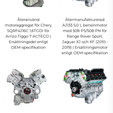
Återanvänd
Återmanufakturerad
motoraggregat för Chery
AJ133 5,0 L bensinmotor
SQRF4J16C 1,6TGDI för
med 508 PS/508 PN för
Arrizo Tiggo 7 ACTECO |
Range Rover Sport,
Ersättningsdel enligt
Jaguar XJ och XF (2010–
OEM-specifikation
2019) | Ersättningsmotor
enligt OEM-specifikation