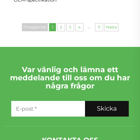
...
Föregående
1
2
3
4
11
Nästa
Var vänlig och lämna ett
meddelande till oss om du har
några frågor
Skicka