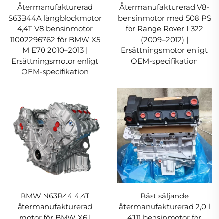
Återmanufakturerad
Återmanufakturerad V8-
S63B44A långblockmotor
bensinmotor med 508 PS
4,4T V8 bensinmotor
för Range Rover L322
11002296762 för BMW X5
(2009–2012) |
M E70 2010–2013 |
Ersättningsmotor enligt
Ersättningsmotor enligt
OEM-specifikation
OEM-specifikation
BMW N63B44 4,4T
Bäst säljande
återmanufakturerad
återmanufakturerad 2,0 l
motor för BMW X6 |
4J11 bensinmotor för