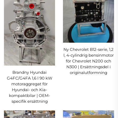
Ny Chevrolet B12-serie, 1,2
l, 4-cylindrig bensinmotor
för Chevrolet N200 och
N300 | Ersättningsdel i
Brandny Hyundai
originalutformning
G4FC/G4FA 1,6 l 90 kW
motoraggregat för
Hyundai- och Kia-
kompaktbilar | OEM-
specifik ersättning