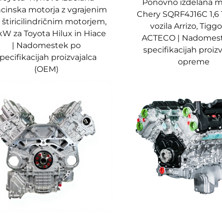
Ponovno izdelana m
cinska motorja z vgrajenim
Chery SQRF4J16C 1,6 
 l štiricilindričnim motorjem,
vozila Arrizo, Tiggo
kW za Toyota Hilux in Hiace
ACTECO | Nadomes
| Nadomestek po
specifikacijah proiz
pecifikacijah proizvajalca
opreme
(OEM)