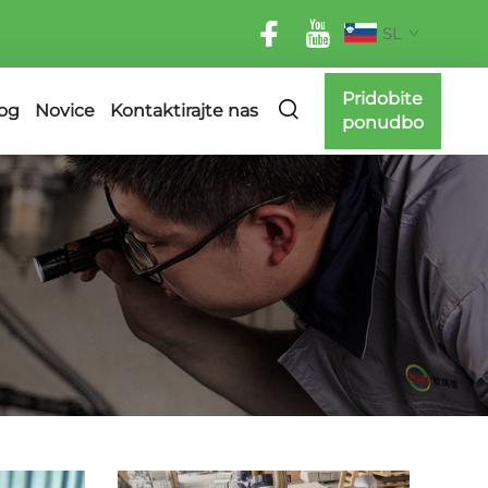
SL
Pridobite
og
Novice
Kontaktirajte nas
ponudbo