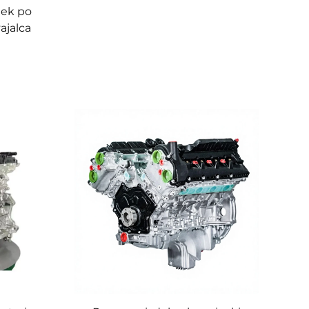
tek po
vajalca