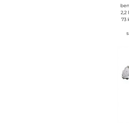
ben
2,2
73 
s