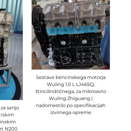
Sestave bencinskega motorja
Wuling 1,0 L LJ465Q,
štiricilindričnega, za mikroavto
Wuling Zhiguang |
nadomestilo po specifikacijah
za serijo
izvirnega opreme
itrskim
cinskim
et N200