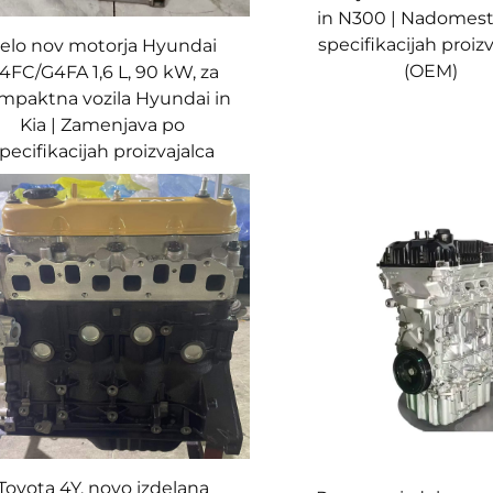
in N300 | Nadomes
specifikacijah proiz
elo nov motorja Hyundai
(OEM)
4FC/G4FA 1,6 L, 90 kW, za
mpaktna vozila Hyundai in
Kia | Zamenjava po
pecifikacijah proizvajalca
Toyota 4Y, novo izdelana