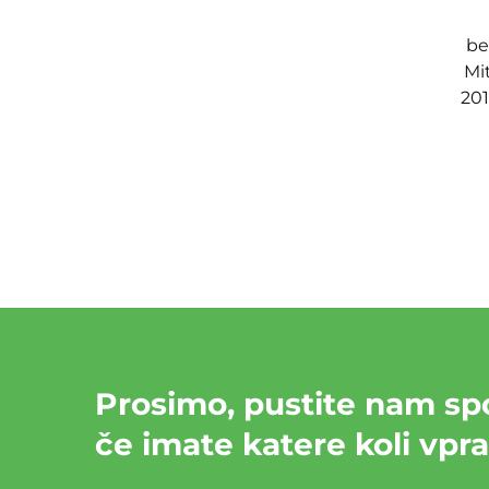
be
Mi
201
Prosimo, pustite nam spo
če imate katere koli vpr