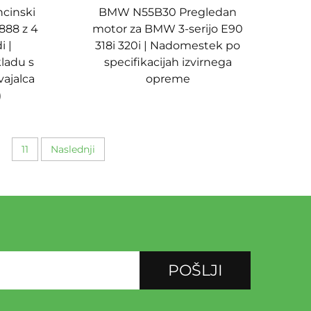
cinski
BMW N55B30 Pregledan
888 z 4
motor za BMW 3-serijo E90
i |
318i 320i | Nadomestek po
ladu s
specifikacijah izvirnega
vajalca
opreme
)
11
Naslednji
POŠLJI