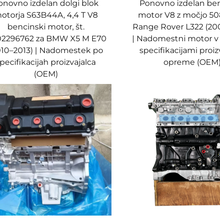
onovno izdelan dolgi blok
Ponovno izdelan ben
otorja S63B44A, 4,4 T V8
motor V8 z močjo 50
bencinski motor, št.
Range Rover L322 (20
02296762 za BMW X5 M E70
| Nadomestni motor v 
010–2013) | Nadomestek po
specifikacijami proiz
pecifikacijah proizvajalca
opreme (OEM
(OEM)