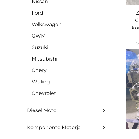
Nissan
Z
Ford
G
Volkswagen
ko
GWM
s
Suzuki
Mitsubishi
Chery
Wuling
Chevrolet
Diesel Motor
Komponente Motorja