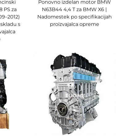
cinski
Ponovno izdelan motor BMW
8 PS za
N63B44 4,4 T za BMW X6 |
09–2012)
Nadomestek po specifikacijah
skladu s
proizvajalca opreme
vajalca
)