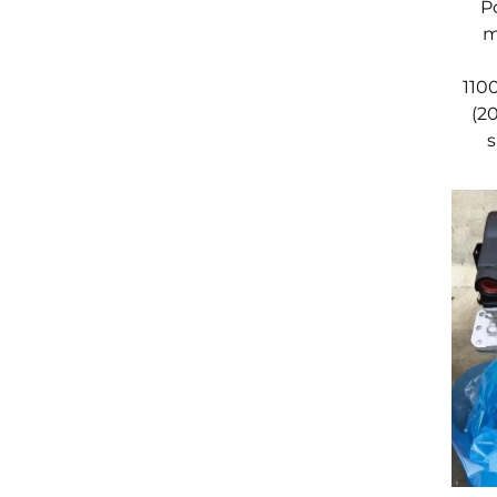
P
m
110
(2
s