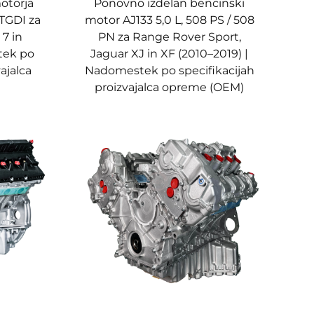
otorja
Ponovno izdelan bencinski
TGDI za
motor AJ133 5,0 L, 508 PS / 508
 7 in
PN za Range Rover Sport,
tek po
Jaguar XJ in XF (2010–2019) |
vajalca
Nadomestek po specifikacijah
proizvajalca opreme (OEM)