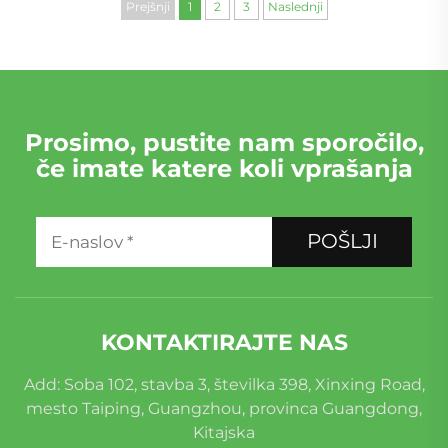
Prejšnji
1
2
3
Naslednji
Prosimo, pustite nam sporočilo,
če imate katere koli vprašanja
POŠLJI
KONTAKTIRAJTE NAS
Add: Soba 102, stavba 3, številka 398, Xinxing Road,
mesto Taiping, Guangzhou, provinca Guangdong,
Kitajska