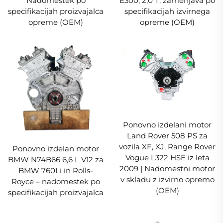
Nadomestek po
E300, 2,0 T, zamenjava po
specifikacijah proizvajalca
specifikacijah izvirnega
opreme (OEM)
opreme (OEM)
Ponovno izdelani motor
Land Rover 508 PS za
vozila XF, XJ, Range Rover
Ponovno izdelan motor
Vogue L322 HSE iz leta
BMW N74B66 6,6 L V12 za
2009 | Nadomestni motor
BMW 760Li in Rolls-
v skladu z izvirno opremo
Royce – nadomestek po
(OEM)
specifikacijah proizvajalca