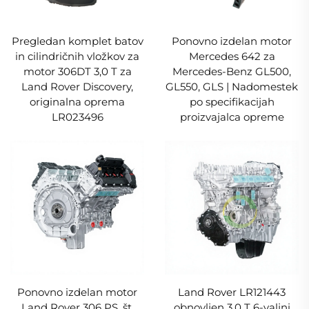
Pregledan komplet batov
Ponovno izdelan motor
in cilindričnih vložkov za
Mercedes 642 za
motor 306DT 3,0 T za
Mercedes-Benz GL500,
Land Rover Discovery,
GL550, GLS | Nadomestek
originalna oprema
po specifikacijah
LR023496
proizvajalca opreme
Ponovno izdelan motor
Land Rover LR121443
Land Rover 306 PS, št.
obnovljen 3,0 T 6-valjni