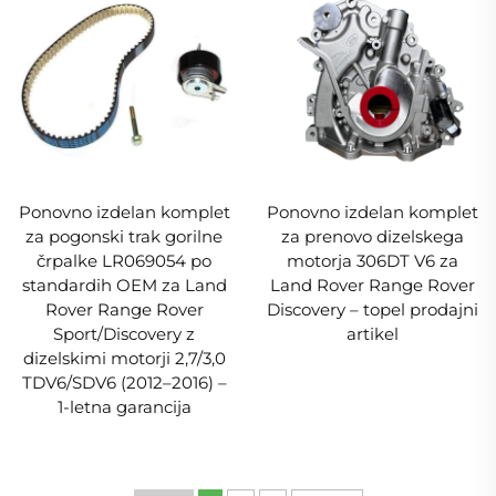
Ponovno izdelan komplet
Ponovno izdelan komplet
za pogonski trak gorilne
za prenovo dizelskega
črpalke LR069054 po
motorja 306DT V6 za
standardih OEM za Land
Land Rover Range Rover
Rover Range Rover
Discovery – topel prodajni
Sport/Discovery z
artikel
dizelskimi motorji 2,7/3,0
TDV6/SDV6 (2012–2016) –
1-letna garancija