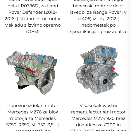
dela LR079612, za Land
bencinski motor v dolgi
Rover Defender (2012–
izvedbi za Range Rover IV
2016) | Nadomestni motor
(L405) iz leta 2012 |
v skladu z izvirno opremo
nadomestek po
(OEM)
specifikacijah proizvajalca
Ponovno izdelan motor
Visokokakovostni
Mercedes M276 za blok
remanufacturirani motor
motorja za Mercedes
Mercedes M274.920 brez
S350, R350, ML350, 3,5 L |
dodatkov za C200 in