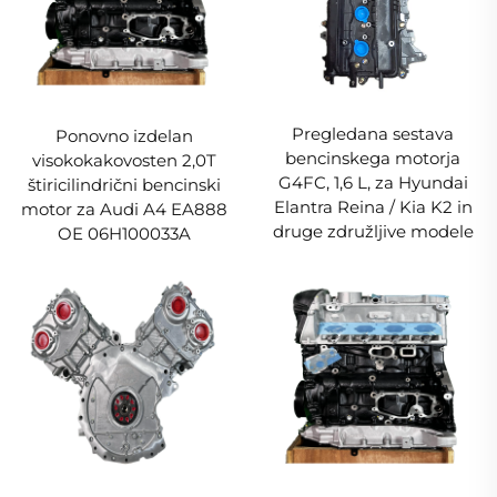
Pregledana sestava
Ponovno izdelan
bencinskega motorja
visokokakovosten 2,0T
G4FC, 1,6 L, za Hyundai
štiricilindrični bencinski
Elantra Reina / Kia K2 in
motor za Audi A4 EA888
druge združljive modele
OE 06H100033A