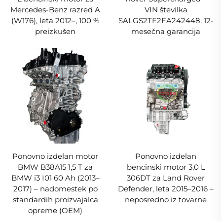
Mercedes-Benz razred A
VIN številka
(W176), leta 2012–, 100 %
SALGS2TF2FA242448, 12-
preizkušen
mesečna garancija
Ponovno izdelan motor
Ponovno izdelan
BMW B38A15 1,5 T za
bencinski motor 3,0 L
BMW i3 I01 60 Ah (2013–
306DT za Land Rover
2017) – nadomestek po
Defender, leta 2015–2016 –
standardih proizvajalca
neposredno iz tovarne
opreme (OEM)