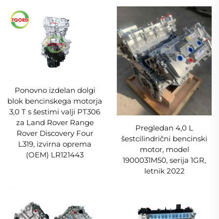
Ponovno izdelan dolgi
blok bencinskega motorja
3,0 T s šestimi valji PT306
za Land Rover Range
Pregledan 4,0 L
Rover Discovery Four
šestcilindrični bencinski
L319, izvirna oprema
motor, model
(OEM) LR121443
1900031M50, serija 1GR,
letnik 2022