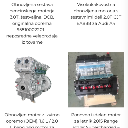
Obnovljena sestava
Visokokakovostna
bencinskega motorja
obnovljena motorja s
3.0T, šestvaljna, DCB,
sestavnimi deli 2.0T CJT
originalna oprema
EA888 za Audi A4
95810002201 –
neposredna veleprodaja
iz tovarne
Obnovljen motor z izvirno
Ponovno izdelan motor
opremo (OEM), 1,6 L / 2,0
za letnik 2015 Range
L bencinski motor za
Rover Supercharged –