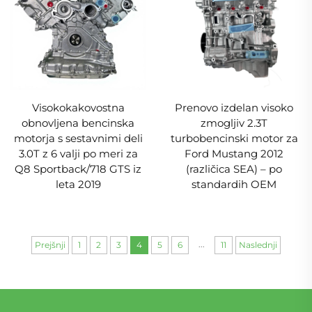
Visokokakovostna
Prenovo izdelan visoko
obnovljena bencinska
zmogljiv 2.3T
motorja s sestavnimi deli
turbobencinski motor za
3.0T z 6 valji po meri za
Ford Mustang 2012
Q8 Sportback/718 GTS iz
(različica SEA) – po
leta 2019
standardih OEM
...
Prejšnji
1
2
3
4
5
6
11
Naslednji