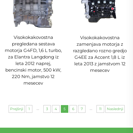
Visokokakovostna
Visokokakovostna
pregledana sestava
zamenjava motorja z
motorja G4FD, 1,6 L turbo,
razgledano rozno gredjo
za Elantra Langdong iz
G4EE za Accent 1,8 L iz
leta 2012 naprej,
leta 2013 z jamstvom 12
bencinski motor, 500 kW,
mesecev
220 Nm, jamstvo 12
mesecev
...
...
Prejšnji
1
3
4
5
6
7
11
Naslednji