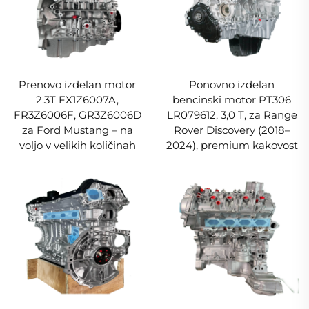
Prenovo izdelan motor
Ponovno izdelan
2.3T FX1Z6007A,
bencinski motor PT306
FR3Z6006F, GR3Z6006D
LR079612, 3,0 T, za Range
za Ford Mustang – na
Rover Discovery (2018–
voljo v velikih količinah
2024), premium kakovost