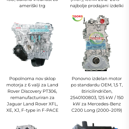
ameriški trg
najbolje prodajani izdelki
Popolnoma nov sklop
Ponovno izdelan motor
motorja z 6 valji za Land
po standardu OEM, 1,5 T,
Rover Discovery PT306,
štiricilindričen,
remanufacturiran za
2540100803, 125 kW / 150
Jaguar Land Rover XFL,
kW za Mercedes-Benz
XE, XJ, F-type in F-PACE
C200 Long (2000–2019)