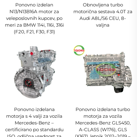
Ponovno izdelan
Obnovljena turbo
N13/N13B16A motor za
motorična sestava 4.0T za
veleposlovnih kupcev, po
Audi A8L/S6 CEU, 8-
meri za BMW 114i, 116i, 316i
valjna
(F20, F21, F30, F31)
Ponovno izdelana
Ponovno izdelana turbo
motorja s 4 valji za vozila
motorja za vozila
Mercedes-Benz –
Mercedes-Benz GLS450,
certificirano po standardu
A-CLASS (W176), GLS
ISO, odlična vrednost za
(X167), letnik 2012–2019 –