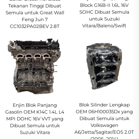
Block G16B-II 1.6L 16V
Tekanan Tinggi Dibuat
SOHC Dibuat Semula
Semula untuk Great Wall
untuk Suzuki
Feng Jun 7
Vitara/Baleno/Swift
CC1032PA02BEV 2.8T
Blok Silinder Lengkap
Enjin Blok Panjang
OEM 06H100035Dx yang
Gasolin OEM K14C 1.4L L4
Dibuat Semula untuk
MPI DOHC 16V VVT yang
Volkswagen
Dibuat Semula untuk
A6/Jetta/Sagitar/EOS 2.0T
Suzuki Vitara
(2006–2014)