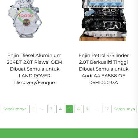
Enjin Diesel Aluminium
Enjin Petrol 4-Silinder
204DT 2.0T Piawai OEM
2.0T Berkualiti Tinggi
Dibuat Semula untuk
Dibuat Semula untuk
LAND ROVER
Audi A4 EA888 OE
Discovery/Evoque
06H100033A
...
...
Sebelumnya
1
3
4
5
6
7
17
Seterusnya