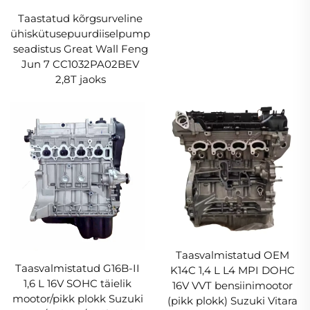
Taastatud kõrgsurveline
ühiskütusepuurdiiselpump
seadistus Great Wall Feng
Jun 7 CC1032PA02BEV
2,8T jaoks
Taasvalmistatud OEM
Taasvalmistatud G16B-II
K14C 1,4 L L4 MPI DOHC
1,6 L 16V SOHC täielik
16V VVT bensiinimootor
mootor/pikk plokk Suzuki
(pikk plokk) Suzuki Vitara