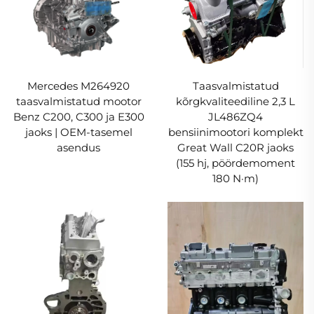
Mercedes M264920
Taasvalmistatud
taasvalmistatud mootor
kõrgkvaliteediline 2,3 L
Benz C200, C300 ja E300
JL486ZQ4
jaoks | OEM-tasemel
bensiinimootori komplekt
asendus
Great Wall C20R jaoks
(155 hj, pöördemoment
180 N·m)