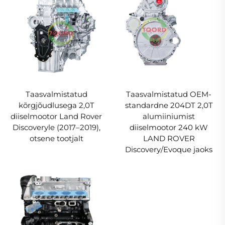
Taasvalmistatud
Taasvalmistatud OEM-
kõrgjõudlusega 2,0T
standardne 204DT 2,0T
diiselmootor Land Rover
alumiiniumist
Discoveryle (2017–2019),
diiselmootor 240 kW
otsene tootjalt
LAND ROVER
Discovery/Evoque jaoks