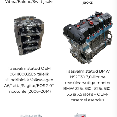
Vitara/Baleno/Swift jaoks
jaoks
Taasvalmistatud OEM
Taasvalmistatud BMW
06H100035Dx täielik
N52B30 3,0-liitrine
silindriblokk Volkswagen
reasülearvutiga mootor
A6/Jetta/Sagitar/EOS 2,0T
BMW 325i, 330i, 525i, 530i,
mootorile (2006–2014)
X3 ja X5 jaoks – OEM-
tasemel asendus