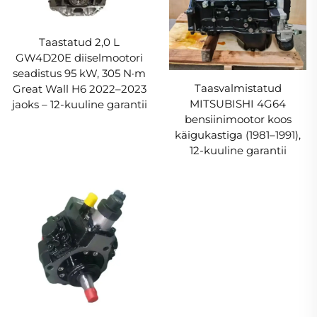
Taastatud 2,0 L
GW4D20E diiselmootori
seadistus 95 kW, 305 N·m
Taasvalmistatud
Great Wall H6 2022–2023
MITSUBISHI 4G64
jaoks – 12-kuuline garantii
bensiinimootor koos
käigukastiga (1981–1991),
12-kuuline garantii