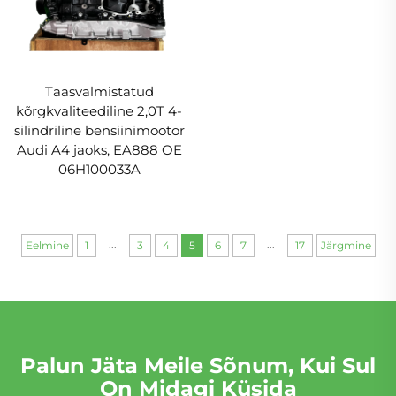
Taasvalmistatud
kõrgkvaliteediline 2,0T 4-
silindriline bensiinimootor
Audi A4 jaoks, EA888 OE
06H100033A
...
...
Eelmine
1
3
4
5
6
7
17
Järgmine
Palun Jäta Meile Sõnum, Kui Sul
On Midagi Küsida