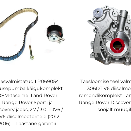
aasvalmistatud LR069054
Taasloomise teel val
tusepumba käigukomplekt
306DT V6 diiselmo
EM-tasemel Land Rover
remondikomplekt Lan
Range Rover Sporti ja
Range Rover Discovery
covery jaoks, 2,7 / 3,0 TDV6 /
soojalt müügi
6 diiselmootoritele (2012–
2016) – 1-aastane garantii