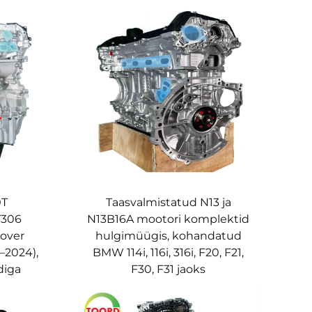
0T
Taasvalmistatud N13 ja
T306
N13B16A mootori komplektid
over
hulgimüügis, kohandatud
–2024),
BMW 114i, 116i, 316i, F20, F21,
diga
F30, F31 jaoks