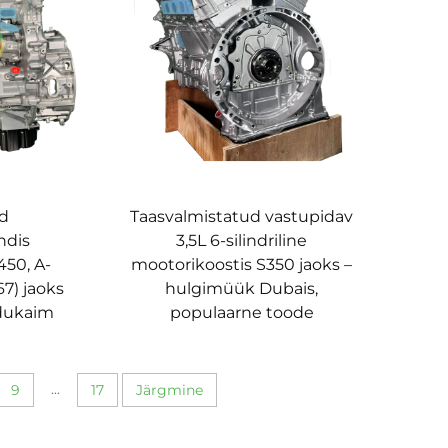
ud
Taasvalmistatud vastupidav
ndis
3,5L 6-silindriline
50, A-
mootorikoostis S350 jaoks –
7) jaoks
hulgimüük Dubais,
edukaim
populaarne toode
...
9
17
Järgmine