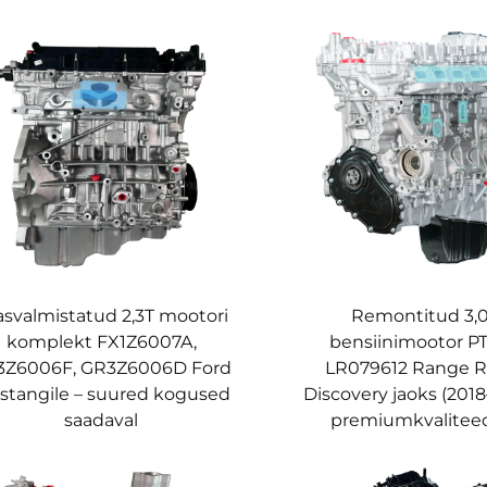
asvalmistatud 2,3T mootori
Remontitud 3,
komplekt FX1Z6007A,
bensiinimootor P
3Z6006F, GR3Z6006D Ford
LR079612 Range R
stangile – suured kogused
Discovery jaoks (2018
saadaval
premiumkvalitee