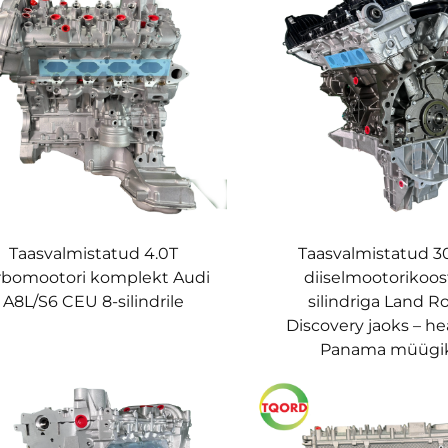
Taasvalmistatud 4.0T
Taasvalmistatud 
rbomootori komplekt Audi
diiselmootorikoos
A8L/S6 CEU 8-silindrile
silindriga Land R
Discovery jaoks – he
Panama müügi