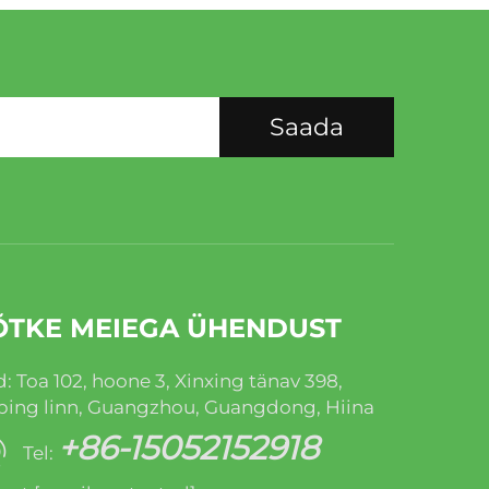
Saada
ÕTKE MEIEGA ÜHENDUST
: Toa 102, hoone 3, Xinxing tänav 398,
ping linn, Guangzhou, Guangdong, Hiina
+86-15052152918
Tel: