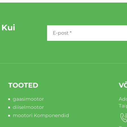
 Kui
TOOTED
V
gaasimootor
Add
Tai
diiselmootor
mootori Komponendid