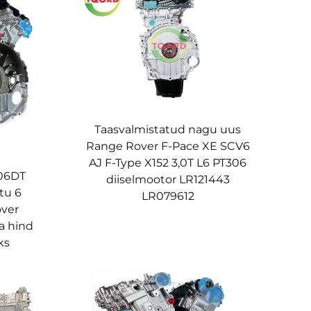
Taasvalmistatud nagu uus
Range Rover F-Pace XE SCV6
AJ F-Type X152 3,0T L6 PT306
306DT
diiselmootor LR121443
tu 6
LR079612
over
a hind
ks