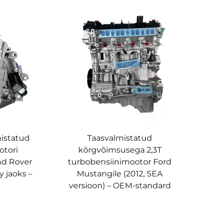
mistatud
Taasvalmistatud
otori
kõrgvõimsusega 2,3T
d Rover
turbobensiinimootor Ford
 jaoks –
Mustangile (2012, SEA
l
versioon) – OEM-standard