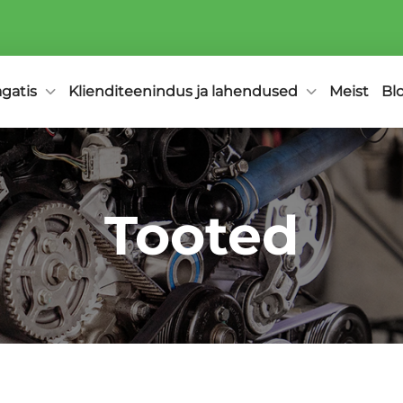
agatis
Klienditeenindus ja lahendused
Meist
Bl
Tooted