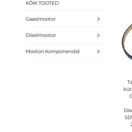
KÕIK TOOTED
Gaasimootor
Diiselmootor
Mootori Komponendid
T
kü
O
Dis
SDV