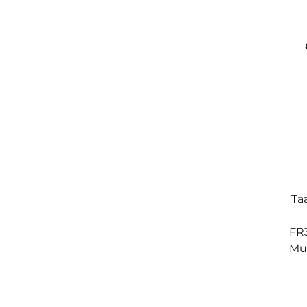
Ta
FR
Mu