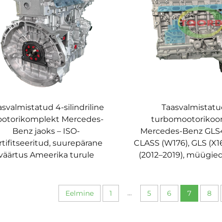
svalmistatud 4-silindriline
Taasvalmistat
otorikomplekt Mercedes-
turbomootorikoo
Benz jaoks – ISO-
Mercedes-Benz GLS4
rtifitseeritud, suurepärane
CLASS (W176), GLS (X16
väärtus Ameerika turule
(2012–2019), müügi
...
Eelmine
1
5
6
7
8