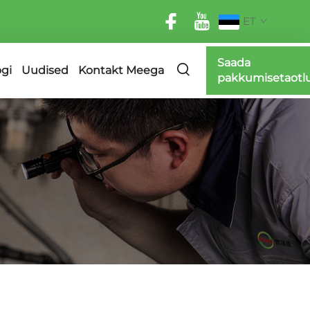
ET
Saada
ogi
Uudised
Kontakt Meega
pakkumisetaotl