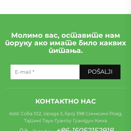
Молимо вас, оставите нам
поруку ако имате било каквих
питања.
POŠALJI
КОНТАКТНО НАС
Add: Соба 102, зграда 3, број 398 Синксинг Роад,
Тајпинг Таун Гуангзу Гуангдун Кина
+86-15052152918