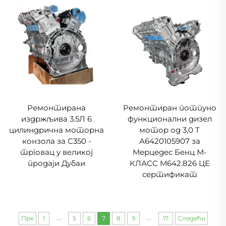
Ремонтирана
Ремонтиран потпуно
издржљива 3.5Л 6
функционални дизел
цилиндрична моторна
мотор од 3,0 Т
конзола за С350 -
А6420105907 за
трговац у великој
Мерцедес Бенц М-
продаји Дубаи
КЛАСС М642.826 ЦЕ
сертификат
...
...
Пре
1
5
6
7
8
9
17
Следећи