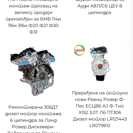
монтаж трговац на
Ауди А8Л/С6 ЦЕУ 8
великој продаји
цилиндра
прилагођен за БМВ 114и
116и 316и Ф20 Ф21 Ф30
Ф31
Прерађена на потпуно
нови Реенџ Ровер Ф-
Пес ЕСЦВ6 АЈ Ф-Тип
Ремонтирана 306ДТ
Х152 3.0Т Л6 ПТ306
дизел мотор монтажа
Дизел мотор LR121443
6 цилиндра за Ланд
LR079612
Ровер Дискавери-