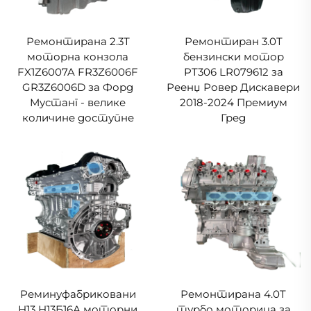
Ремонтирана 2.3Т
Ремонтиран 3.0Т
моторна конзола
бензински мотор
FX1Z6007A FR3Z6006F
PT306 LR079612 за
GR3Z6006D за Форд
Реенџ Ровер Дискавери
Мустанг - велике
2018-2024 Премиум
количине доступне
Гред
Реминуфабриковани
Ремонтирана 4.0T
Н13 Н13Б16А моторни
турбо моторица за