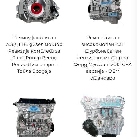
Реминуфактиван
Ремонтиран
306ДТ В6 дизел мотор
високомоћан 2.3Т
Ревизија комплет за
турбонапален
Ланд Ровер Реенџ
бензински мотор за
Ровер Дискавери -
Форд Мустанг 2012 СЕА
Топла продаја
верзија - ОЕМ
стандард