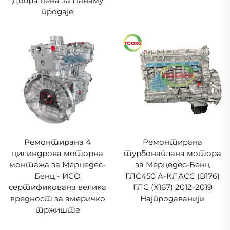
Добра цена за Панаму
продаје
Ремонтирана 4
Ремонтирана
цилиндрова моторна
турбонаплана мотора
монтажа за Мерцедес-
за Мерцедес-Бенц
Бенц - ИСО
ГЛС450 А-КЛАСС (В176)
сертификована велика
ГЛС (Х167) 2012-2019
вредност за америчко
Најпродаванији
тржиште