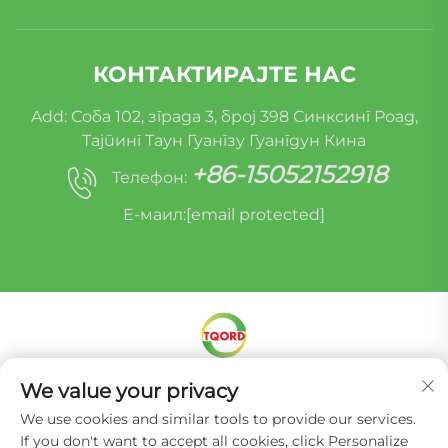
КОНТАКТИРАЈТЕ НАС
Add: Соба 102, зграда 3, број 398 Синксинг Роад,
Тајпинг Таун Гуангзу Гуангдун Кина
+86-15052152918
Телефон:
Е-маил:
[email protected]
We value your privacy
Ауторско право © Мирацле Оруиде (Гуанџоу)
Ауто Парцел Ремануфактуринг Цо, Лтд. -
We use cookies and similar tools to provide our services.
Политике приватности
If you don't want to accept all cookies, click Personalize