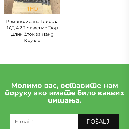
Ремонтирана Тоиота
1ХД 4.2Л дизел мотор
Длин блок за Ланд
Крузер
Молимо вас, оставите нам
поруку ако имате било каквих
питања.
POŠALJI