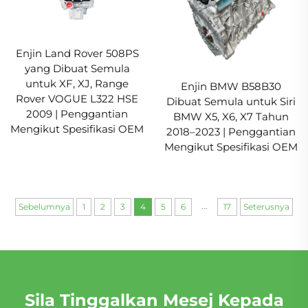
Enjin Land Rover 508PS
yang Dibuat Semula
untuk XF, XJ, Range
Enjin BMW B58B30
Rover VOGUE L322 HSE
Dibuat Semula untuk Siri
2009 | Penggantian
BMW X5, X6, X7 Tahun
Mengikut Spesifikasi OEM
2018–2023 | Penggantian
Mengikut Spesifikasi OEM
...
Sebelumnya
1
2
3
4
5
6
17
Seterusnya
Sila Tinggalkan Mesej Kepada