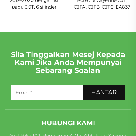
2019–2020 dengan isi
Porsche Cayenne CJT,
padu 3.0T, 6 silinder
CJTA, CJTB, CJTC, EA837
Sila Tinggalkan Mesej Kepada
Kami Jika Anda Mempunyai
Sebarang Soalan
HANTAR
HUBUNGI KAMI
Add: Bilik 102, Bangunan 3, No. 398, Jalan Xinxing,