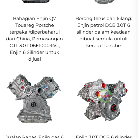
Bahagian Enjin Q7
Borong terus dari kilang:
Touareg Porsche
Enjin petrol DCB 3.0T 6
terpakai/diperbaharui
silinder dalam keadaan
dari China, Pemasangan
dibuat semula untuk
CJT 3.0T 06E100034G,
kereta Porsche
Enjin 6 Silinder untuk
dijual
Jualan Panas: Enjin gas 6
Enjin 3.0T DCB 6 silinder