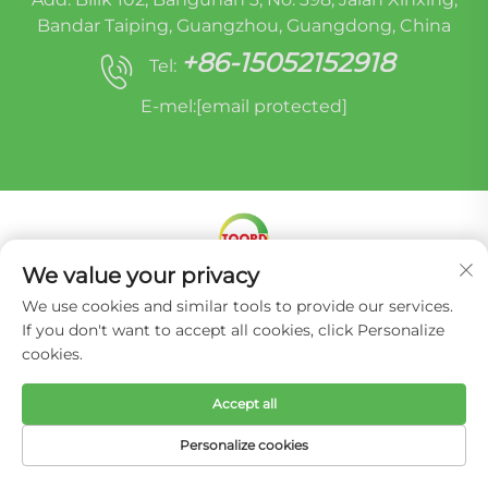
Bandar Taiping, Guangzhou, Guangdong, China
+86-15052152918
Tel:
E-mel:
[email protected]
We value your privacy
Hak Cipta © Miracle Oruide (Guangzhou) Auto
We use cookies and similar tools to provide our services.
Parts Remanufacturing Co., Ltd. -
Dasar Privasi
If you don't want to accept all cookies, click Personalize
cookies.
Accept all
Personalize cookies
LAMAN UTAMA
PRODUK
E-MEL
TEL