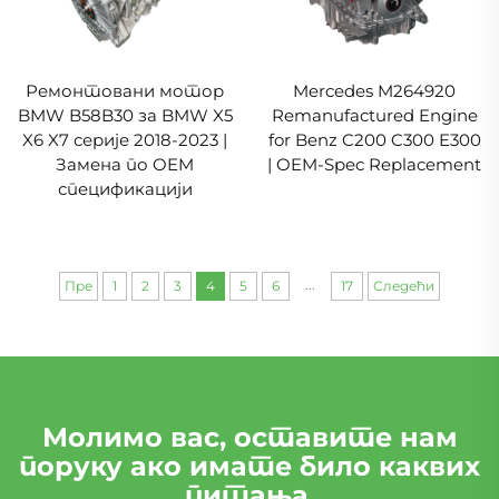
Ремонтовани мотор
Mercedes M264920
BMW B58B30 за BMW X5
Remanufactured Engine
X6 X7 серије 2018-2023 |
for Benz C200 C300 E300
Замена по OEM
| OEM-Spec Replacement
спецификацији
...
Пре
1
2
3
4
5
6
17
Следећи
Молимо вас, оставите нам
поруку ако имате било каквих
питања.