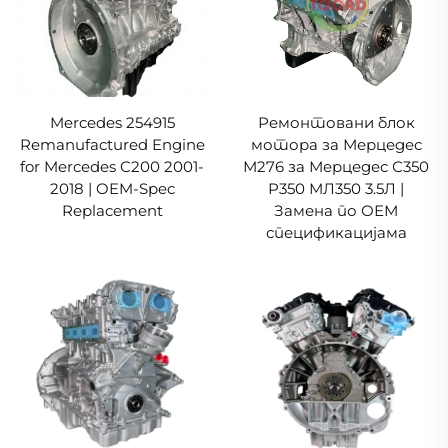
Mercedes 254915
Ремонтовани блок
Remanufactured Engine
мотора за Мерцедес
for Mercedes C200 2001-
М276 за Мерцедес С350
2018 | OEM-Spec
Р350 МЛ350 3.5Л |
Replacement
Замена по ОЕМ
спецификацијама