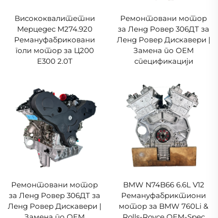
Висококвалитетни
Ремонтовани мотор
Мерцедес М274.920
за Ленд Ровер 306ДТ за
Ремануфабриковани
Ленд Ровер Дискавери |
голи мотор за Ц200
Замена по ОЕМ
Е300 2.0Т
спецификацији
Ремонтовани мотор
BMW N74B66 6.6L V12
за Ленд Ровер 306ДТ за
Ремануфабриктиони
Ленд Ровер Дискавери |
мотор за BMW 760Li &
Замена по ОЕМ
Rolls-Royce OEM-Spec