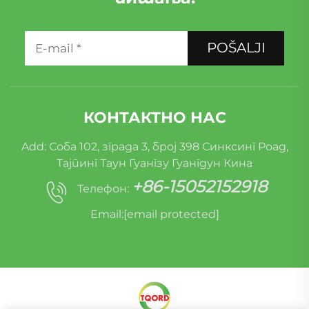
POŠALJI
КОНТАКТНО НАС
Add: Соба 102, зграда 3, број 398 Синксинг Роад,
Тајпинг Таун Гуангзу Гуангдун Кина
+86-15052152918
Телефон:
Email:
[email protected]