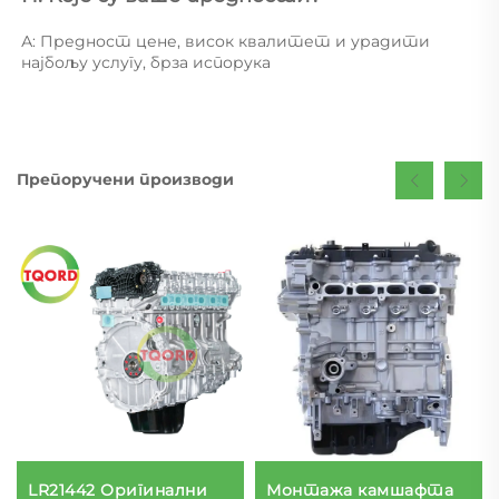
А: Предност цене, висок квалитет и урадити 
најбољу услугу, брза испорука 
Препоручени производи
LR21442 Оригинални
Монтажа камшафта