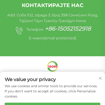
КОНТАКТИРАЈТЕ НАС
Add: Соба 102, зграда 3, број 398 Синксинг Роад,
Тајпинг Таун Гуангзу Гуангдун Кина
+86-15052152918
Телефон:
Е-маил:
[email protected]
Ауторско право © Мирацле Оруиде (Гуанџоу)
We value your privacy
Ауто Парцел Ремануфактуринг Цо, Лтд. -
We use cookies and similar tools to provide our services.
Политике приватности
If you don't want to accept all cookies, click Personalize
cookies.