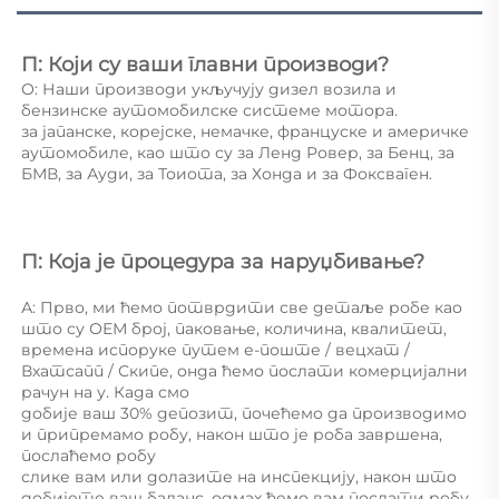
П: Који су ваши главни производи? 
О: Наши производи укључују дизел возила и 
бензинске аутомобилске системе мотора. 
за јапанске, корејске, немачке, француске и америчке 
аутомобиле, као што су за Ленд Ровер, за Бенц, за 
БМВ, за Ауди, за Тоиота, за Хонда и за Фоксваген. 
П: Која је процедура за наруџбивање? 
А: Прво, ми ћемо потврдити све детаље робе као 
што су ОЕМ број, паковање, количина, квалитет, 
времена испоруке путем е-поште / вецхат / 
Вхатсапп / Скипе, онда ћемо послати комерцијални 
рачун на у. Када смо 
добије ваш 30% депозит, почећемо да производимо 
и припремамо робу, након што је роба завршена, 
послаћемо робу 
слике вам или долазите на инспекцију, након што 
добијете ваш баланс, одмах ћемо вам послати робу. 