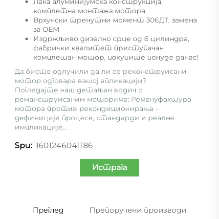
Лака алуминијумска конструкција,
комплетна монтажа мотора
Врхунски тренутни момент 306ДТ, замена
за ОЕМ
Издржљиво дизелно срце од 6 цилиндра,
фабрички квалитет приступачан
комплетан мотор, покупите понуде данас!
Да бисте одлучили да ли се реконструисани
мотор одговара вашој апликацији?
Погледајте наш детаљан водич о
реманструисаним моторима:
Ремануфактура
мотора против рекондиционирања -
дефиниције процесе, стандарди и реалне
импликације...
1601246041186
Spu:
Истрага
Преглед
Препоручени производи