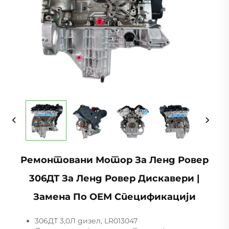
Ремонтовани Мотор За Ленд Ровер
306ДТ За Ленд Ровер Дискавери |
Замена По ОЕМ Спецификацији
306ДТ 3,0Л дизел, LR013047