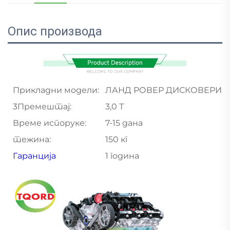
Опис производа
Прикладни модели:
ЛАНД РОВЕР ДИСКОВЕРИ
3Премештај:
3,0 Т
Време испоруке:
7-15 дана
тежина:
150 кг
Гаранција
1 година