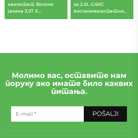
квалитет Високо
за 2.0L G4NC
јачина 3,0T 6
висококвалитетни
цилиндри мотор
бензински мотор у
монтажа за 2012
моделима 2015-2017
Реенџ Ровер IV (Л405)
Тусон КХ7/КХ5, који
Фабрична цена
производи 121 kW/203
Nm снаге.
Молимо вас, оставите нам
поруку ако имате било каквих
питања.
POŠALJI