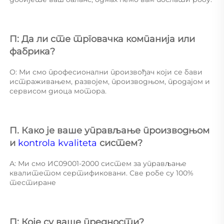
П: Да ли сте трговачка компанија или 
фабрика? 
О: Ми смо професионални произвођач који се бави 
истраживањем, развојем, производњом, продајом и 
сервисом диоца мотора. 
П. Како је ваше управљање производњом 
и 
kontrola kvaliteta 
систем? 
А: Ми смо ИС09001-2000 систем за управљање 
квалитетом сертификовани. Све робе су 100% 
тестиране 
П: Које су ваше предности? 