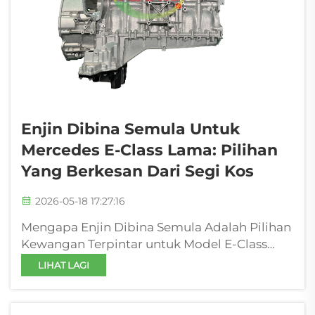
Enjin Dibina Semula Untuk
Mercedes E-Class Lama: Pilihan
Yang Berkesan Dari Segi Kos
2026-05-18 17:27:16
Mengapa Enjin Dibina Semula Adalah Pilihan
Kewangan Terpintar untuk Model E-Class
Sebelum Tahun 2012 Titik Balik Kepemilikan:
LIHAT LAGI
Apabila Kos Pembaikan Melebihi Nilai Susut
Nilai Memiliki Mercedes E-Class sebelum
tahun 2012 biasanya bermaksud memandu