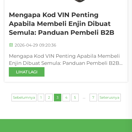
Mengapa Kod VIN Penting
Apabila Membeli Enjin Dibuat
Semula: Panduan Pembeli B2B
2026-04-29 09:20:36
Mengapa Kod VIN Penting Apabila Membeli
Enjin Dibuat Semula: Panduan Pembeli B2B
Untuk pembeli yang mencari istilah seperti
LIHAT LAGI
“penggantian enjin dibuat semula”, atau kod
enjin khusus seperti 306DT, 204DT, atau 2TR,
tumpuan awal biasanya adalah ...
...
Sebelumnya
1
2
3
4
5
7
Seterusnya