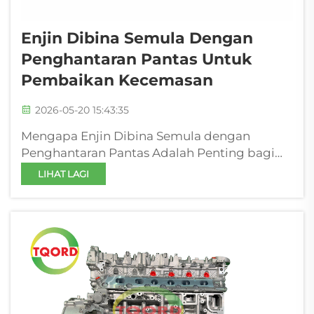
Enjin Dibina Semula Dengan
Penghantaran Pantas Untuk
Pembaikan Kecemasan
2026-05-20 15:43:35
Mengapa Enjin Dibina Semula dengan
Penghantaran Pantas Adalah Penting bagi
Pembaikan Kecemasan Kos Kelambatan
LIHAT LAGI
dalam Operasi Armada dan Penjanaan Kuasa
Untuk pengendali armada komersial—
termasuk pengangkutan jarak jauh,
penghantaran hujung-mil, pembinaan, ...