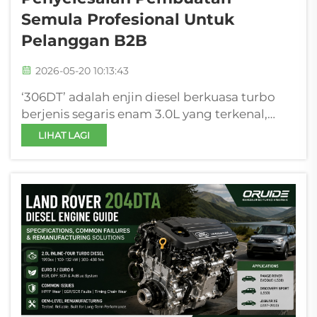
Semula Profesional Untuk
Pelanggan B2B
2026-05-20 10:13:43
‘306DT’ adalah enjin diesel berkuasa turbo
berjenis segaris enam 3.0L yang terkenal,
dibangunkan secara bersama di bawah
LIHAT LAGI
program Ford–Jaguar Land Rover AJD-V6,
dan berfungsi sebagai unit kuasa utama
untuk sedan premium dan SUV luar jalan
merentasi dua generasi. Dengan...