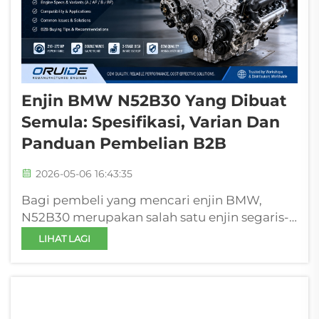
Enjin BMW N52B30 Yang Dibuat
Semula: Spesifikasi, Varian Dan
Panduan Pembelian B2B
2026-05-06 16:43:35
Bagi pembeli yang mencari enjin BMW,
N52B30 merupakan salah satu enjin segaris-6
tanpa turbo yang paling banyak digunakan
LIHAT LAGI
di pasaran sampingan global. Namun, dalam
pengadaan sebenar—terutamanya bagi
bengkel, pengedar, dan pedagang
komponen—cabarannya bukanlah...