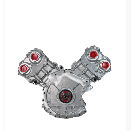
kereta bernilai antara $5,000–$12,000...