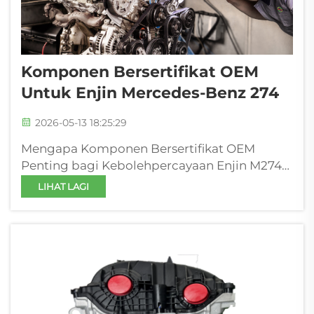
Komponen Bersertifikat OEM
Untuk Enjin Mercedes-Benz 274
2026-05-13 18:25:29
Mengapa Komponen Bersertifikat OEM
Penting bagi Kebolehpercayaan Enjin M274
Keserasian Terma dan Mekanikal: Bagaimana
LIHAT LAGI
sijil OEM mencegah kegagalan turbocharger
dan manifold Enjin turbo 2.0L M274
beroperasi di bawah suhu gas buang yang
ekstrem...