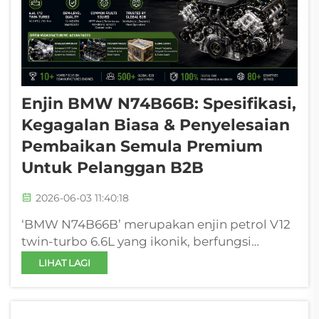
Enjin BMW N74B66B: Spesifikasi,
Kegagalan Biasa & Penyelesaian
Pembaikan Semula Premium
Untuk Pelanggan B2B
2026-06-03 11:40:18
‘BMW N74B66B’ merupakan enjin petrol V12
twin-turbo 6.6L yang ikonik, berfungsi
sebagai enjin utama bagi jajaran siri 7 mewah
LIHAT LAGI
BMW dari tahun 2010 hingga 2019. Terkenal
dengan ketepatan luar biasa, penghantaran
kuasa yang linear, dan daya tarikan rendah