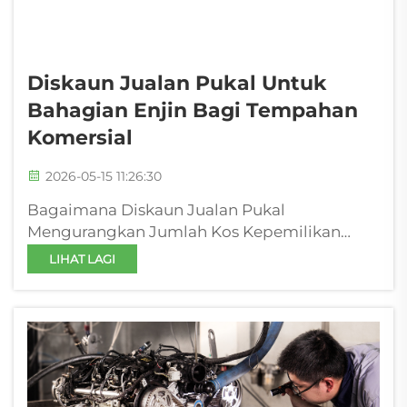
Diskaun Jualan Pukal Untuk
Bahagian Enjin Bagi Tempahan
Komersial
2026-05-15 11:26:30
Bagaimana Diskaun Jualan Pukal
Mengurangkan Jumlah Kos Kepemilikan
Ekonomi skala: menurunkan kos masuk
LIHAT LAGI
seunit melalui pengadaan komponen enjin
secara terkumpul Penggabungan pesanan
komponen enjin ke dalam pembelian pukal
secara langsung mengurangkan kos masuk
seunit. Besar...