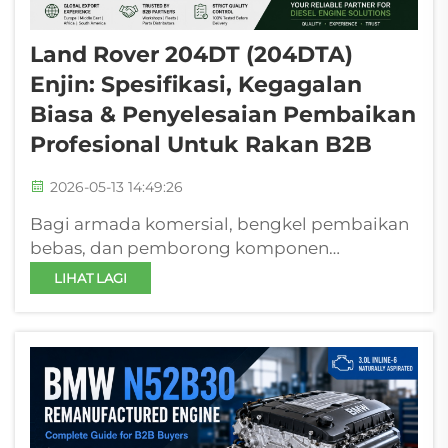
Land Rover 204DT (204DTA)
Enjin: Spesifikasi, Kegagalan
Biasa & Penyelesaian Pembaikan
Profesional Untuk Rakan B2B
2026-05-13 14:49:26
Bagi armada komersial, bengkel pembaikan
bebas, dan pemborong komponen
automotif, enjin Land Rover 204DT—yang
LIHAT LAGI
secara rasmi dikodkan sebagai 204DTA—
mewakili salah satu sistem kuasa yang paling
tinggi permintaannya dan paling kerap
dibaiki di pasaran sampingan SUV premium.
Pr...