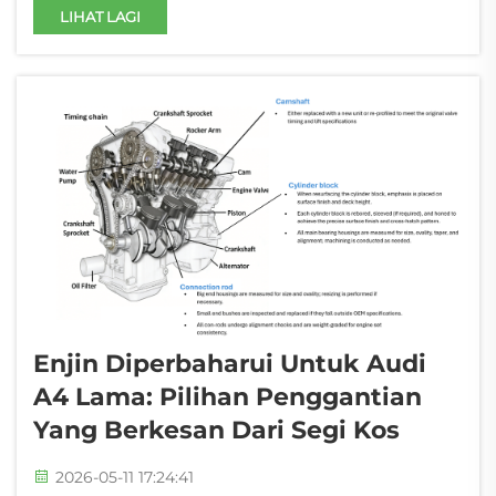
Tinggi: Menyeimbangkan Respons Spool,
LIHAT LAGI
Pematuhan Emisi, dan Ketepatan
Pemasangan pada Enjin B48 Downpipe yang
dinaik taraf mengurangkan tekanan balik
ekzos secara ketara, meningkatkan respons
spool turbo sebanyak 12&n...
Enjin Diperbaharui Untuk Audi
A4 Lama: Pilihan Penggantian
Yang Berkesan Dari Segi Kos
2026-05-11 17:24:41