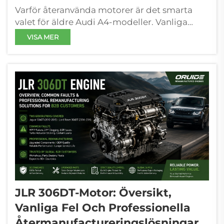
Varför återanvända motorer är det smarta
valet för äldre Audi A4-modeller. Vanliga
felmönster i Audi A4-modellerna från 2002–
VISA MER
2008 med 1,8T- och 2,0T-motorer. Audi A4-
modellerna från 2002–2008 med 1,8T- och
2,0T-motorer är benägna att utveckla
förutsägbara, kritiska fel—...
JLR 306DT-Motor: Översikt,
Vanliga Fel Och Professionella
Återmanufactureringslösningar