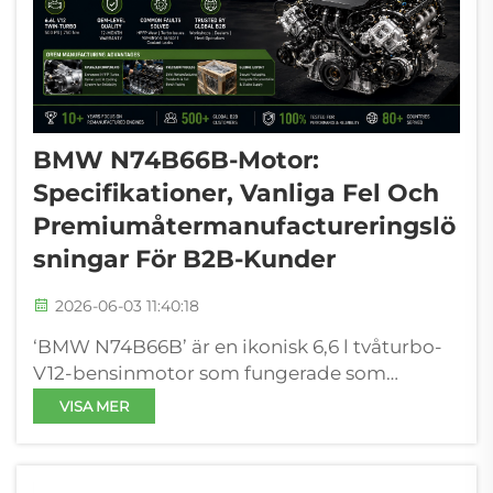
BMW N74B66B-Motor:
Specifikationer, Vanliga Fel Och
Premiumåtermanufactureringslö
Sningar För B2B-Kunder
2026-06-03 11:40:18
‘BMW N74B66B’ är en ikonisk 6,6 l tvåturbo-
V12-bensinmotor som fungerade som
flaggskeppsaggregat för BMW:s
VISA MER
lyxmodellserien 7 Series mellan 2010 och 2019.
Den är känd för sin obestridliga finhet, linjär
kraftöverföring och enorm låg...