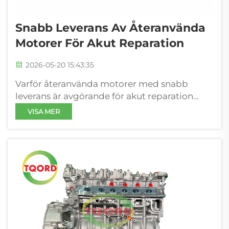
Snabb Leverans Av Återanvända
Motorer För Akut Reparation
2026-05-20 15:43:35
Varför återanvända motorer med snabb
leverans är avgörande för akut reparation
Kostnaden för driftstopp i flott- och
VISA MER
kraftgenereringsverksamhet För
kommersiella flottoperatörer—inklusive
långdistansfrakt, sista milens leverans,
byggbranschen, ...