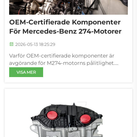
OEM-Certifierade Komponenter
För Mercedes-Benz 274-Motorer
2026-05-13 18:25:29
Varför OEM-certifierade komponenter är
avgörande för M274-motorns pålitlighet.
Termisk och mekanisk kompatibilitet: Hur
VISA MER
OEM-certifiering förhindrar turboladdar- och
manifoldfel. M274 2,0L-turbomotorn arbetar
under extrema avgastemperaturer...