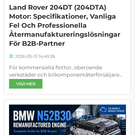
Land Rover 204DT (204DTA)
Motor: Specifikationer, Vanliga
Fel Och Professionella
Återmanufaktureringslösningar
För B2B-Partner
2026-05-13 14:49:26
För kommersiella flottor, oberoende
verkstäder och bilkomponentåterförsäljare
utgör Land Rover 204DT-motorn – officiellt
VISA MER
kodad 204DTA – en av de mest efterfrågade
och ofta underhållna drivlinjerna på
premium-SUV-marknaden för reservdelar.
Pr...