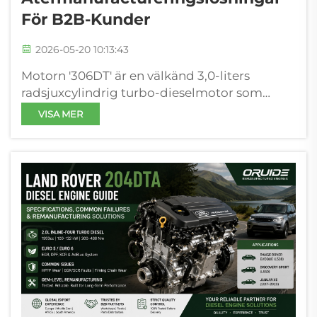
För B2B-Kunder
2026-05-20 10:13:43
Motorn '306DT' är en välkänd 3,0-liters
radsjuxcylindrig turbo-dieselmotor som
utvecklats gemensamt inom Ford–Jaguar
VISA MER
Land Rover AJD-V6-programmet och som
fungerar som en kärnkraftenhet för
premiumkombibilar och fyrhjulsdrivna
SUV:er över två generationer. Med...