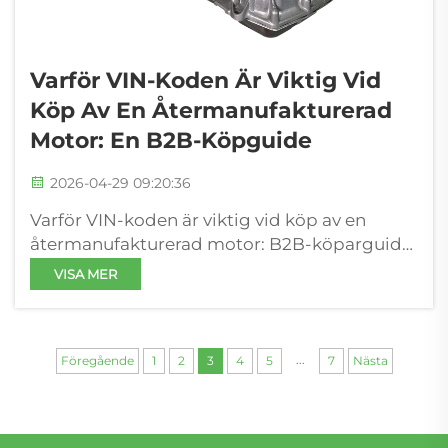
Varför VIN-Koden Är Viktig Vid
Köp Av En Återmanufakturerad
Motor: En B2B-Köpguide
2026-04-29 09:20:36
Varför VIN-koden är viktig vid köp av en
återmanufakturerad motor: B2B-köparguide
För köpare som söker termer som
VISA MER
"återmanufakturerad motorersättning" eller
specifika motorkoder som 306DT, 204DT eller
2TR är den första fokuseringen ofta ...
...
Föregående
1
2
3
4
5
7
Nästa