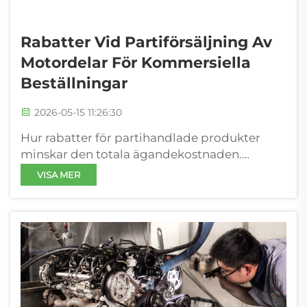
Rabatter Vid Partiförsäljning Av
Motordelar För Kommersiella
Beställningar
2026-05-15 11:26:30
Hur rabatter för partihandlade produkter
minskar den totala ägandekostnaden.
Ekonomier av skala: sänkning av landad
VISA MER
kostnad per enhet genom sammanfattad
inköp av motordele. Genom att sammanfatta
beställningar av motordele till partihandlade
inköp minskas direkt den landade kostnaden
per enhet. Stora...