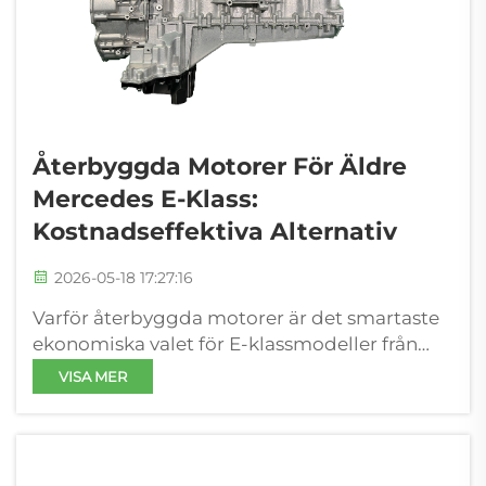
Återbyggda Motorer För Äldre
Mercedes E-Klass:
Kostnadseffektiva Alternativ
2026-05-18 17:27:16
Varför återbyggda motorer är det smartaste
ekonomiska valet för E-klassmodeller från
före 2012 Ägarstadiets brytpunkt: När
VISA MER
repareringskostnaderna överstiger den
nedskrivna värdet Att äga en Mercedes E-
klass från före 2012 innebär vanligtvis att köra
en bil med ett värde mellan 5 000–12 000