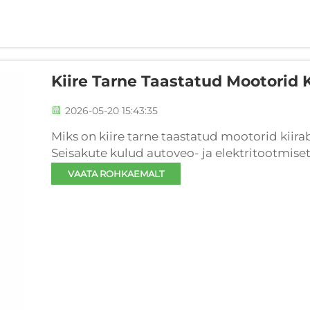
Kiire Tarne Taastatud Mootorid 
2026-05-20 15:43:35
Miks on kiire tarne taastatud mootorid kiira
Seisakute kulud autoveo- ja elektritootmis
operaatoreile — sealhulgas kaugliiklusele, vii
VAATA ROHKAEMALT