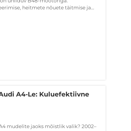
on ühilduv B48-mootoriga.
erimise, heitmete nõuete täitmise ja
uendatud allavoolutorud vähendavad
urbospooli reageerimist 12&n...
udi A4-Le: Kuluefektiivne
 mudelite jaoks mõistlik valik? 2002–