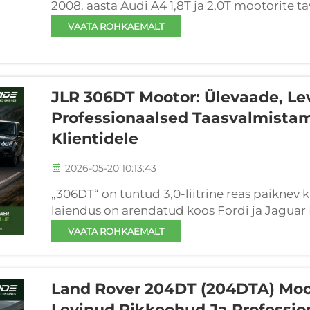
2008. aasta Audi A4 1,8T ja 2,0T mootorite 
2008) 1,8T ja 2,0T mootorid on kalduvad enn
VAATA ROHKAEMALT
rikele—...
JLR 306DT Mootor: Ülevaade, Le
Professionaalsed Taasvalmista
Klientidele
2026-05-20 10:13:43
„306DT“ on tuntud 3,0-liitrine reas paiknev 
laiendus on arendatud koos Fordi ja Jagua
ning mis on olnud kahe põlvkonna jooksul 
VAATA ROHKAEMALT
võimsusallikaks premiumklassi sõiduautode j
Land Rover 204DT (204DTA) Moo
Levinud Rikkeohud Ja Professio