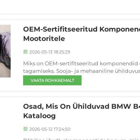
OEM-Sertifitseeritud Komponen
Mootoritele
2026-05-13 18:25:29
Miks on OEM-sertifitseeritud komponendid 
tagamiseks. Sooja- ja mehaaniline ühilduvus
turbolaadija ja kollektori katkemist. M274 2
VAATA ROHKAEMALT
kõrgel väljalaskegaasi temperatuuril...
Osad, Mis On Ühilduvad BMW B48
Kataloog
2026-05-12 17:24:50