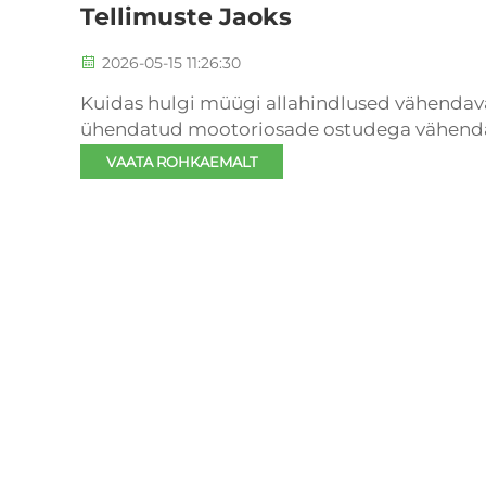
Tellimuste Jaoks
2026-05-15 11:26:30
Kuidas hulgi müügi allahindlused vähenda
ühendatud mootoriosade ostudega vähenda
Mootoriosade tellimuste ühendamine hulgit
VAATA ROHKAEMALT
maapealse hinna. Suured...