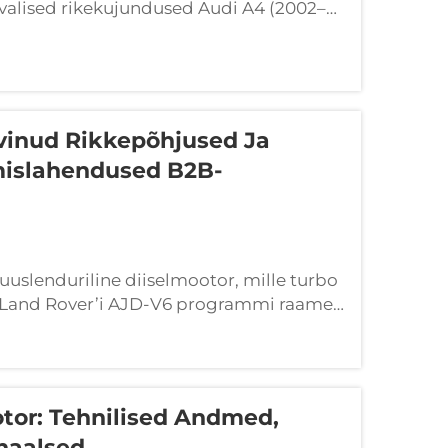
tavalised rikekujundused Audi A4 (2002–
ustatavatele, suurt mõju avaldavatele
vinud Rikkepõhjused Ja
mislahendused B2B-
kuuslenduriline diiselmootor, mille turbo
r Land Rover’i AJD-V6 programmi raames
ülemaailmselt kasutatav peamiseks
a off-road SUV-ide jaoks. Koos...
tor: Tehnilised Andmed,
naalsed