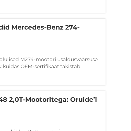
did Mercedes-Benz 274-
olulised M274-mootori usaldusväärsuse
: kuidas OEM-sertifikaat takistab
,0-liitrine turbomootor töötab äärmiselt
 2,0T-Mootoritega: Oruide’i