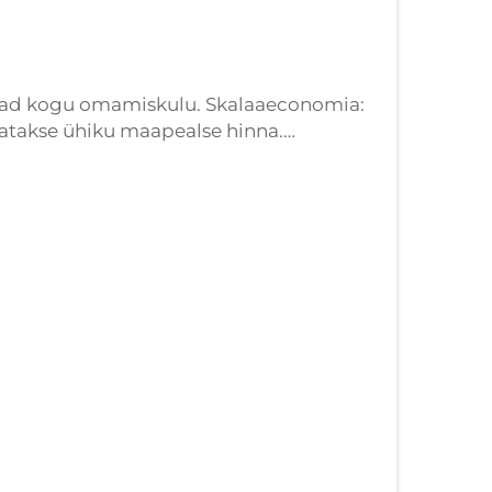
vad kogu omamiskulu. Skalaaeconomia:
takse ühiku maapealse hinna.
ellimusteks vähendab otseselt ühiku