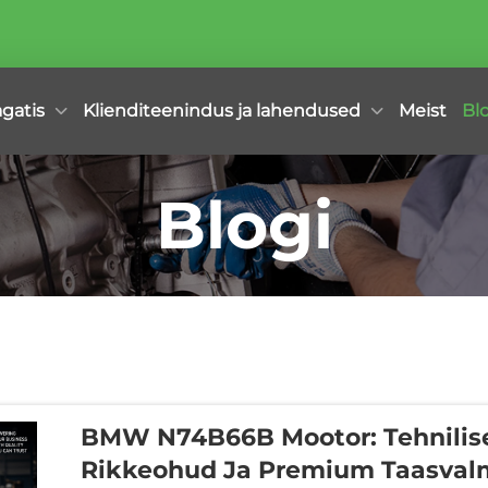
agatis
Klienditeenindus ja lahendused
Meist
Bl
Blogi
BMW N74B66B Mootor: Tehnilis
Rikkeohud Ja Premium Taasval