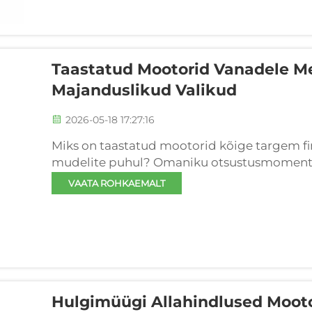
Taastatud Mootorid Vanadele Me
Majanduslikud Valikud
2026-05-18 17:27:16
Miks on taastatud mootorid kõige targem fina
mudelite puhul? Omaniku otsustusmoment:
langenud väärtust. Eel-2012. aasta Mercedes
VAATA ROHKAEMALT
tavaliselt autot, mille turuväärtus on 5000–1
Hulgimüügi Allahindlused Moot