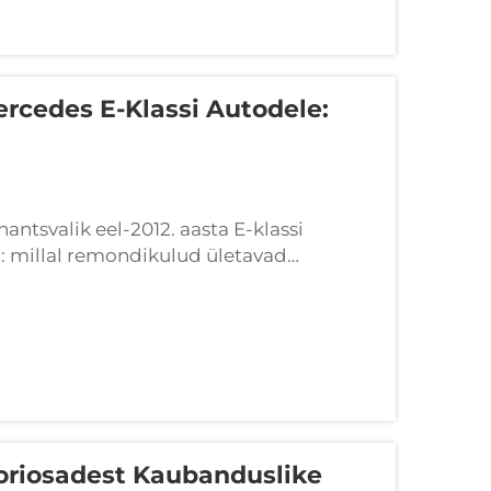
rcedes E-Klassi Autodele:
ntsvalik eel-2012. aasta E-klassi
 millal remondikulud ületavad
 E-klassi auto omanikuna sõidate
2 000 USD...
oriosadest Kaubanduslike