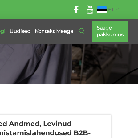
ET
Saage
ogi
Uudised
Kontakt Meega
pakkumus
ed Andmed, Levinud
mistamislahendused B2B-