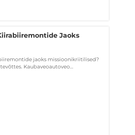
Kiirabiiremontide Jaoks
biiremontide jaoks missioonikriitilised?
ettevõttes. Kaubaveoautoveo
mase miili tarnetele, ehitusse...