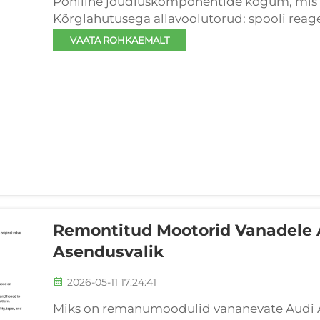
Põhiline jõudluskomponentide kogum, mis 
Kõrglahutusega allavoolutorud: spooli reage
B48 paigaldustäpsuse tasakaalustamine. U
VAATA ROHKAEMALT
oluliselt väljalaske tagasurvet, parandades t
Remontitud Mootorid Vanadele A
Asendusvalik
2026-05-11 17:24:41
Miks on remanumoodulid vananevate Audi A4