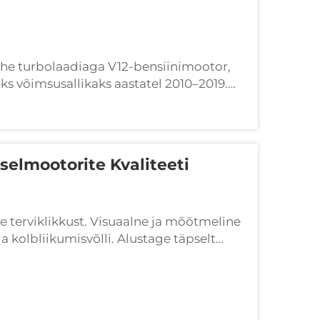
ahe turbolaadiaga V12-bensiinimootor,
ks võimsusallikaks aastatel 2010–2019.
 täpsuse, lineaarse võimsusandmise ja
selmootorite Kvaliteeti
terviklikkust. Visuaalne ja mõõtmeline
ja kolbliikumisvõlli. Alustage täpselt
õlli ülevaatamisega, et tuvastada eelnevat
eriti...