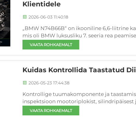
Klientidele
2026-06-03 11:40:18
„BMW N74B66B“ on ikooniline 6,6-liitrine k
mis oli BMW luksusliku 7. seeria rea peamise
Seda tunnustatakse üleüldiselt suurepärase
VAATA ROHKAEMALT
suurepärase madala...
Kuidas Kontrollida Taastatud Dii
2026-05-23 17:44:38
Kontrollige tuumakomponente ja taastamise 
inspektsioon mootoriplokist, silindripäisest 
mootoriploki, silindripäisa ja kolbliikumisv
VAATA ROHKAEMALT
kahjustust või madala kvaliteediga remonti — 