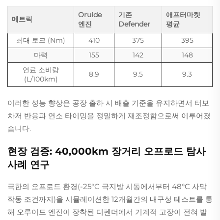
Oruide
기존
애프터마켓
메트릭
엔진
Defender
평균
최대 토크 (Nm)
410
375
395
마력
155
142
148
연료 소비량
8.9
9.5
9.3
(L/100km)
이러한 성능 향상은 공장 출하 시 배출 기준을 유지하면서 터보
차저 반응과 연소 타이밍을 정밀하게 재조정함으로써 이루어졌
습니다.
현장 검증: 40,000km 장거리 오프로드 탐사
사례 연구
극한의 오프로드 환경(-25°C 극지방 시동에서부터 48°C 사막
작동 조건까지)을 시뮬레이션한 12개월간의 내구성 테스트를 통
해 오루이드 엔진이 장착된 디펜더에서 기계적 고장이 전혀 발