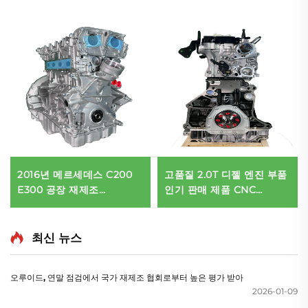
2016년 메르세데스 C200
고품질 2.0T 디젤 엔진 부품
E300 공장 재제조
인기 판매 제품 CNC
M274.920 M274.910 엔진
EA888 CDN 신형 아우디
어셈블리 고품질 2.0T 4기통
A3 A4L A5 A6L A7 Q3 Q5
경쟁력 있는 가격
Q7 S3 투아렉
최신 뉴스
오루이드, 연말 점검에서 국가 재제조 협회로부터 높은 평가 받아
2026-01-09