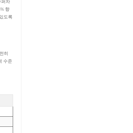
슈퍼차
% 향
 있도록
여전히
력 수준