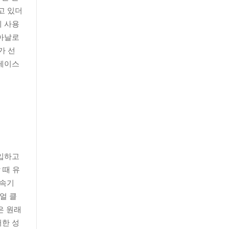
고 있더
에 사용
 아날로
가 선
 레이스
도입하고
 때 유
변속기
얼 클
은 원래
러한 성