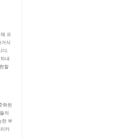
차체 프
과거식
니다.
 차내
구현할
표준화된
자들의
능한 부
플리카