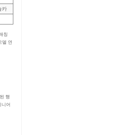
슬카
 매칭
모델 연
된 행
엔지니어