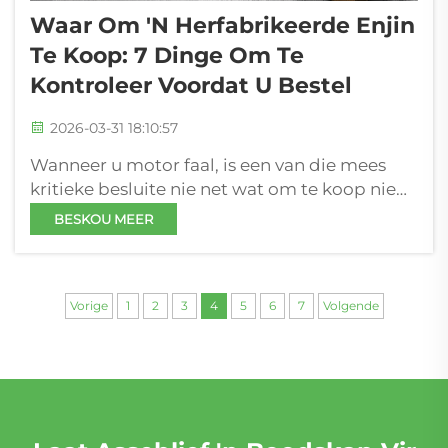
Waar Om 'n Herfabrikeerde Enjin
Te Koop: 7 Dinge Om Te
Kontroleer Voordat U Bestel
2026-03-31 18:10:57
Wanneer u motor faal, is een van die mees
kritieke besluite nie net wat om te koop nie—
maar waar om ’n hervervaardigde motor te
BESKOU MEER
koop. Om die verkeerde verskaffer te kies kan
lei tot herhaalde foute, verborge koste en
lang stilstandtyd. Aan die ander kant kan ’n
Vorige
1
2
3
4
5
6
7
Volgende
betroubare...