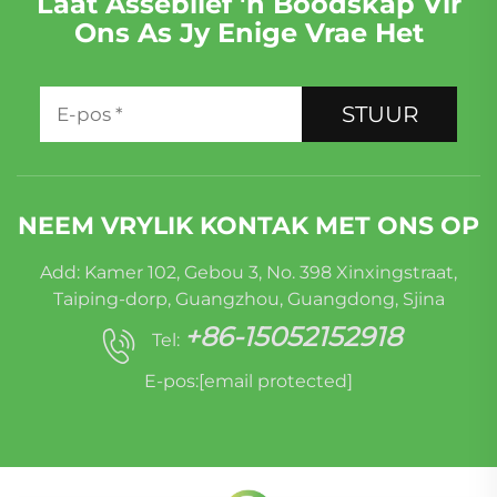
Laat Asseblief 'n Boodskap Vir
Ons As Jy Enige Vrae Het
STUUR
NEEM VRYLIK KONTAK MET ONS OP
Add: Kamer 102, Gebou 3, No. 398 Xinxingstraat,
Taiping-dorp, Guangzhou, Guangdong, Sjina
+86-15052152918
Tel:
E-pos:
[email protected]