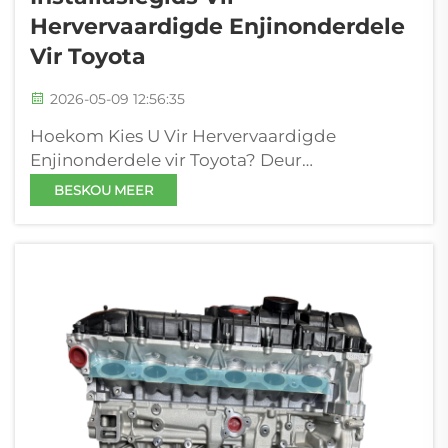
Hervervaardigde Enjinonderdele
Vir Toyota
2026-05-09 12:56:35
Hoekom Kies U Vir Hervervaardigde
Enjinonderdele vir Toyota? Deur
hervervaardigde enjinonderdele vir Toyota-
BESKOU MEER
voertuie te kies, bespaar u beduidende koste
—gewoonlik 30–50% minder as nuwe OEM-
komponente—terwyl streng gehandhaaf
word...