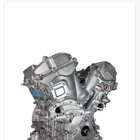
tydkettingsverlenging voor 80 000 myl te
ervaar—veral as gevolg van olie-
drukafhanklike ...