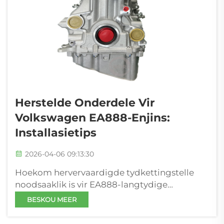
Herstelde Onderdele Vir
Volkswagen EA888-Enjins:
Installasietips
2026-04-06 09:13:30
Hoekom hervervaardigde tydkettingstelle
noodsaaklik is vir EA888-langtydige
lewensduur Vroegtydige uitrekking en
BESKOU MEER
spannermislukking in Gen 3 EA888-enjins
Gen 3 EA888-enjins is geneig om