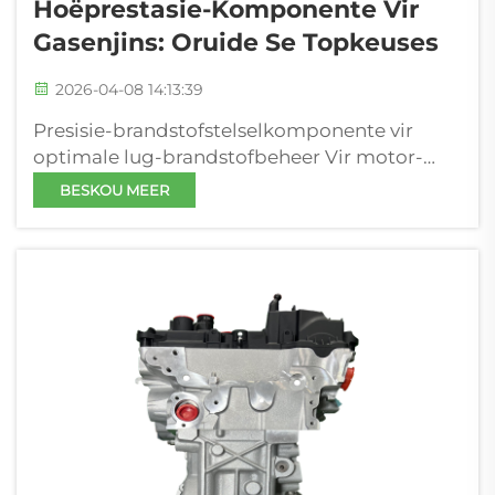
Hoëprestasie-Komponente Vir
Gasenjins: Oruide Se Topkeuses
2026-04-08 14:13:39
Presisie-brandstofstelselkomponente vir
optimale lug-brandstofbeheer Vir motor-
OEM's, prestasietoerenaars en kommersiële
BESKOU MEER
vlootwerknemers is presisie-
brandstofstelselkomponente die fondament
van betroubare, hoë-uitset-gasenjinprestasie.
Hierdie kompon...