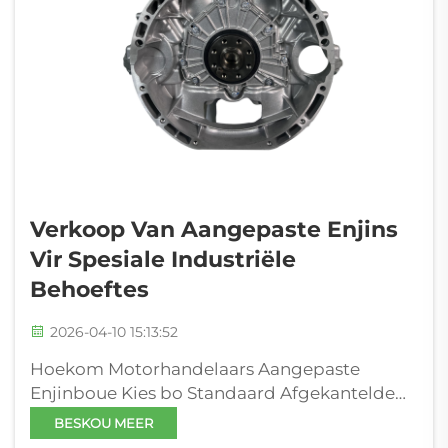
Verkoop Van Aangepaste Enjins
Vir Spesiale Industriële
Behoeftes
2026-04-10 15:13:52
Hoekom Motorhandelaars Aangepaste
Enjinboue Kies bo Standaard Afgekantelde
Opsies. Operasionele Gatte wat Massa-
BESKOU MEER
geproduseerde Afgekantelde Enjins nie kan