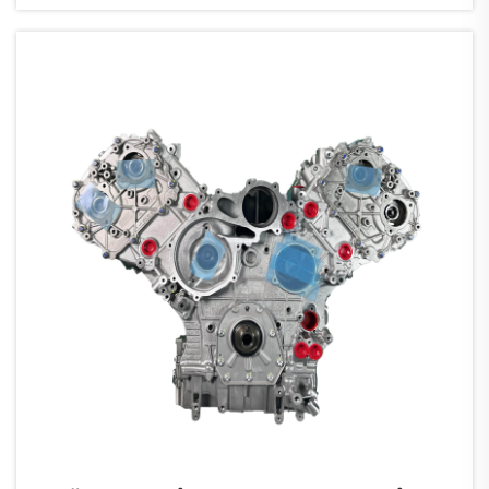
vul nie. Motortoepassings—van hoë-prestasie
motorsport en oorland buitepadryding tot ...