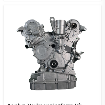
hervervaardigde (hervervaardigde) enjin vir
die F-150 is nie bloot gerepareer nie—dit
word stelselmatig herstel...