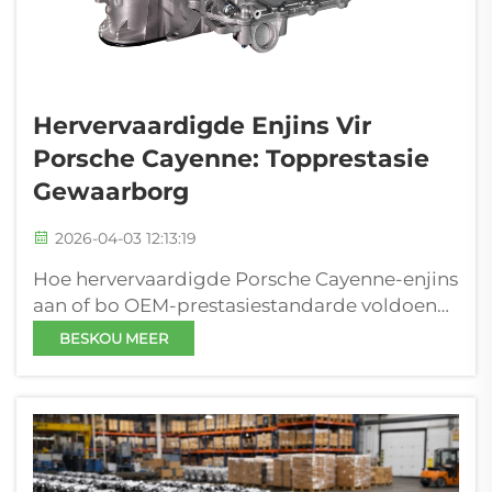
Hervervaardigde Enjins Vir
Porsche Cayenne: Topprestasie
Gewaarborg
2026-04-03 12:13:19
Hoe hervervaardigde Porsche Cayenne-enjins
aan of bo OEM-prestasiestandarde voldoen
Presisieherstel: Balansering, boringglanswerk
BESKOU MEER
en klepbedryfstelselkalibrasie
Hervervaardigde Porsche Cayenne-enjins
bereik fabriekgraadprestasie deur
sistematies...