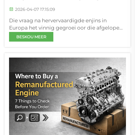
2026-04-07 17:15:09
Die vraag na hervervaardigde enjins in
Europa het vinnig gegroei oor die afgelope
dekade. Aangedryf deur omgewingsreëls,
BESKOU MEER
hoë arbeidskoste en die behoefte om
voertuig lewenssiklusse te verleng, het
hervervaardigde enjins 'n praktiese en
wydverspreide aanvaarding geword...