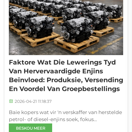
Faktore Wat Die Lewerings Tyd
Van Hervervaardigde Enjins
Beïnvloed: Produksie, Versending
En Voordel Van Groepbestellings
2026-04-21 11:18:37
Baie kopers wat vir 'n verskaffer van herstelde
petrol- of diesel-enjins soek, fokus
hoofsaaklik op prys en beskikbaarheid.
BESKOU MEER