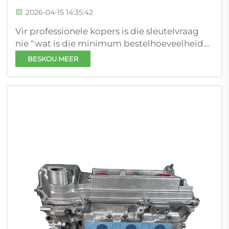
2026-04-15 14:35:42
Vir professionele kopers is die sleutelvraag
nie “wat is die minimum bestelhoeveelheid
(MOQ)” nie, maar eerder: Hoe beïnvloed
BESKOU MEER
bestelhoeveelheid, versending en
verskaffersameWERKING die totale koste en
versorgingsstabiliteit? In die herwonne-
enjinbedryf beïnvloed aankoopbesluite ’n...