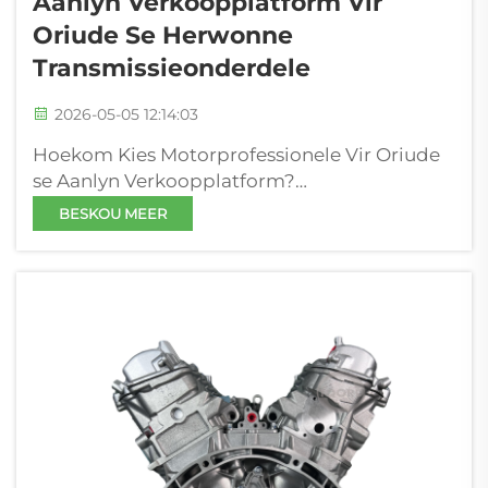
Aanlyn Verkoopplatform Vir
Oriude Se Herwonne
Transmissieonderdele
2026-05-05 12:14:03
Hoekom Kies Motorprofessionele Vir Oriude
se Aanlyn Verkoopplatform?
Motorprofessionele verlaat toenemend op
BESKOU MEER
gespesialiseerde platforms om kritieke
transmissiekomponente te koop. Oriude se
oplossing spreek kernbedryfsbehoeftes aan:
waarborg...