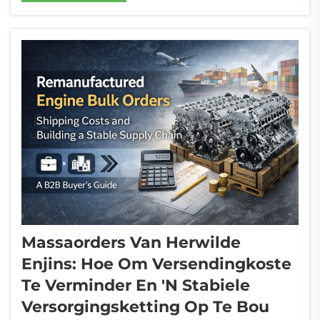
Eenmaal wanneer die inkopingsproses egter
begin, word die volgende kritieke vraag gou:
Hoe lank gaan dit werklik neem om 'n...
Massaorders Van Herwilde
Enjins: Hoe Om Versendingkoste
Te Verminder En 'n Stabiele
Versorgingsketting Op Te Bou