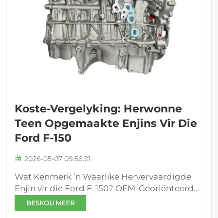
Koste-Vergelyking: Herwonne
Teen Opgemaakte Enjins Vir Die
Ford F-150
2026-05-07 09:56:21
Wat Kenmerk ’n Waarlike Hervervaardigde
Enjin vir die Ford F-150? OEM-Georiënteerde
Hervervaardiging: Presiese Herstel volgens
BESKOU MEER
Ford-se ingenieurspesifikasies ’n Waarlike