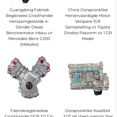
Guangdong Fabriek
China Oorspronklike
Regstreeks Groothandel
Hervervaardigde Motor
Hersaamgestelde 4-
Verspare 1GR
Silinder Diesel
Samestelling vir Toyota
Benzinemotor Inbou vir
Direkte Pasvorm vir 1 GR
Mercedes-Benz C200
Model
(Meksiko)
Fabriekregstreekse
Oorspronklike Kwaliteit
Groothandel DCB 3.0 T 6-
3.0T V6 Voertuigenjin Stel