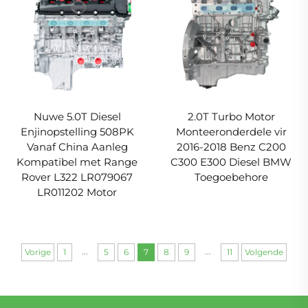
Nuwe 5.0T Diesel
2.0T Turbo Motor
Enjinopstelling 508PK
Monteeronderdele vir
Vanaf China Aanleg
2016-2018 Benz C200
Kompatibel met Range
C300 E300 Diesel BMW
Rover L322 LR079067
Toegoebehore
LR011202 Motor
...
...
Vorige
1
5
6
7
8
9
11
Volgende