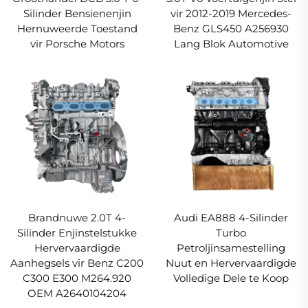
Silinder Bensienenjin
vir 2012-2019 Mercedes-
Hernuweerde Toestand
Benz GLS450 A256930
vir Porsche Motors
Lang Blok Automotive
Brandnuwe 2.0T 4-
Audi EA888 4-Silinder
Silinder Enjinstelstukke
Turbo
Hervervaardigde
Petroljinsamestelling
Aanhegsels vir Benz C200
Nuut en Hervervaardigde
C300 E300 M264.920
Volledige Dele te Koop
OEM A2640104204