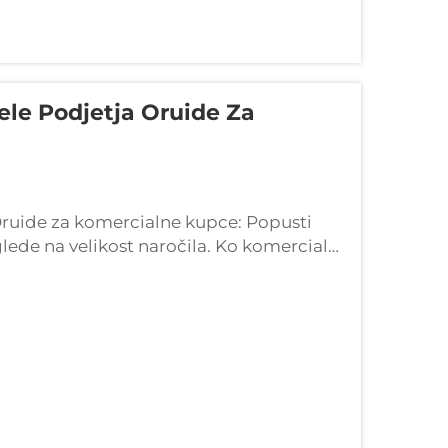
ele Podjetja Oruide Za
ruide za komercialne kupce: Popusti
glede na velikost naročila. Ko komercialni
o dejansko denarno vsoto zahvaljujoč