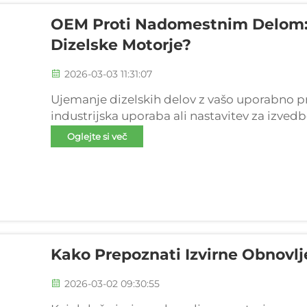
OEM Proti Nadomestnim Delom: K
Dizelske Motorje?
2026-03-03 11:31:07
Ujemanje dizelskih delov z vašo uporabno p
industrijska uporaba ali nastavitev za izvedb
vozila: dostopnost, vzdržljivost in integraci
Oglejte si več
upravljanje flote in komercialne operacije, je
Kako Prepoznati Izvirne Obnovlj
2026-03-02 09:30:55