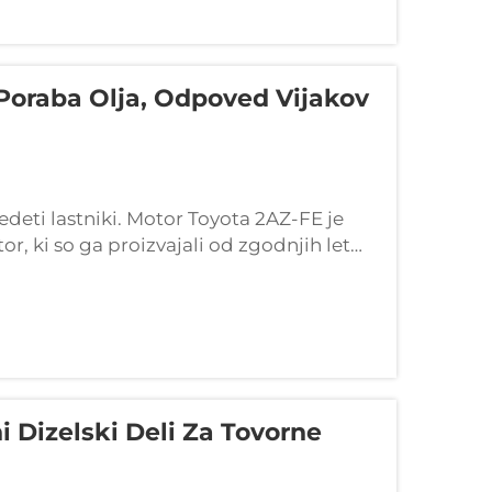
poraba Olja, Odpoved Vijakov
deti lastniki. Motor Toyota 2AZ-FE je
tor, ki so ga proizvajali od zgodnjih let
ni vzdržljivosti pri vsakodnevni uporabi.
 Camr...
i Dizelski Deli Za Tovorne