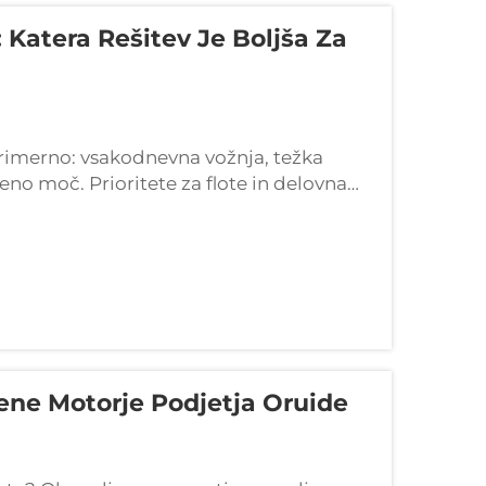
atera Rešitev Je Boljša Za
rimerno: vsakodnevna vožnja, težka
eno moč. Prioritete za flote in delovna
ja z izvirno opremo (OEM). Ko gre za
 izgubljena vsaka minuta ...
ene Motorje Podjetja Oruide