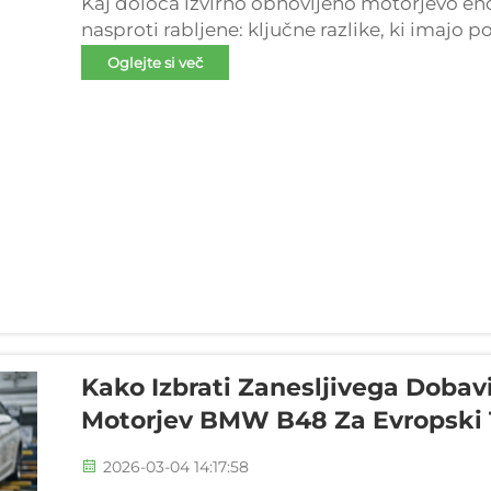
Kaj določa izvirno obnovljeno motorjevo en
nasproti rabljene: ključne razlike, ki imajo
popravljene in rabljenimi motorji segajo dal
Oglejte si več
obnovitvi, ...
Kako Izbrati Zanesljivega Dobav
Motorjev BMW B48 Za Evropski 
2026-03-04 14:17:58