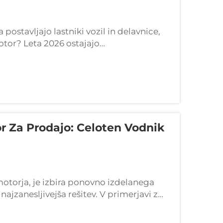
postavljajo lastniki vozil in delavnice,
tor? Leta 2026 ostajajo
itev v primerjavi z obnovitvijo ali
r Za Prodajo: Celoten Vodnik
 motorja, je izbira ponovno izdelanega
jzanesljivejša rešitev. V primerjavi z
no izdelani motorji obnovljeni do
m ...