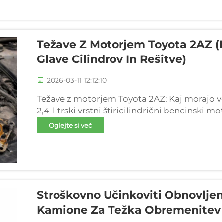
Težave Z Motorjem Toyota 2AZ (
Glave Cilindrov In Rešitve)
2026-03-11 12:12:10
Težave z motorjem Toyota 2AZ: Kaj morajo ve
2,4-litrski vrstni štiricilindrični bencinski mo
2000 do zgodnjih let 2010 in je znan po izjem
Oglejte si več
Poganjal je popularne modele, kot so Toyota
Stroškovno Učinkoviti Obnovljen
Kamione Za Težka Obremenitev