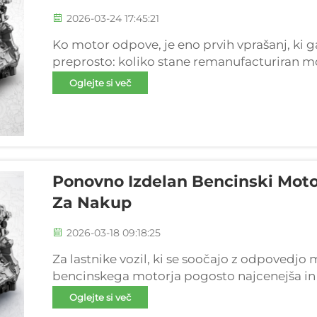
2026-03-24 17:45:21
Ko motor odpove, je eno prvih vprašanj, ki ga 
preprosto: koliko stane remanufacturiran mo
remanufacturirani motorji ena najcenejših reš
Oglejte si več
zamenjavo...
Ponovno Izdelan Bencinski Moto
Za Nakup
2026-03-18 09:18:25
Za lastnike vozil, ki se soočajo z odpovedjo
bencinskega motorja pogosto najcenejša in na
rabljenimi ali popravljeno motorji so ponov
Oglejte si več
standardov proizvajalca (OEM) s sodelovanje