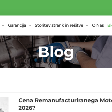
Garancija
Storitev strank in rešitve
O Nas
Bl
Blog
Cena Remanufacturiranega Motor
2026?