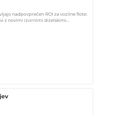
vljajo nadpovprečen ROI za vozilne flote:
vi z novimi izvirnimi dizelskimi
ski deli običajno prihranijo med 30 in
deli OEM iz tovarne...
jev