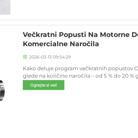
Večkratni Popusti Na Motorne D
Komercialne Naročila
2026-03-13 09:54:29
Kako deluje program večkratnih popustov O
glede na količino naročila – od 5 % do 20 % 
kupci oddajo večja naročila, takoj prihranij
Oglejte si več
našemu preprostemu sistemu popustov...