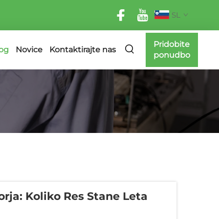
SL
Pridobite
og
Novice
Kontaktirajte nas
ponudbo
ja: Koliko Res Stane Leta