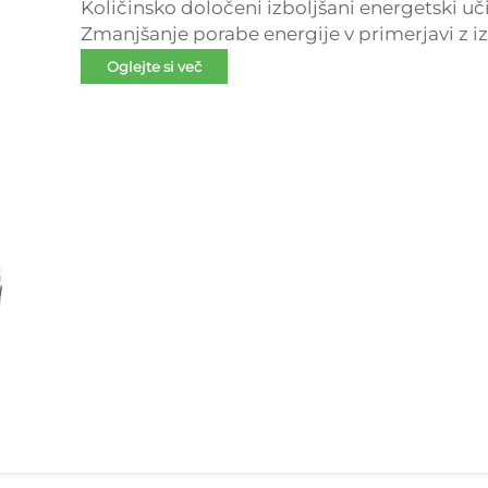
Količinsko določeni izboljšani energetski uč
Zmanjšanje porabe energije v primerjavi z i
motorjev namesto njihove izdelave iz nič zah
Oglejte si več
popolnoma novih motorjev. Agencija za zašči