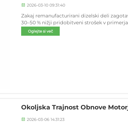
2026-03-10 09:31:40
Zakaj remanufacturirani dizelski deli zagota
30–50 % nižji pridobitveni strošek v primerja
komponentami OEM. Remanufacturirani dizel
Oglejte si več
50 odstotkov v primerjavi z novimi izvirnimi 
Okoljska Trajnost Obnove Motor
2026-03-06 14:31:23