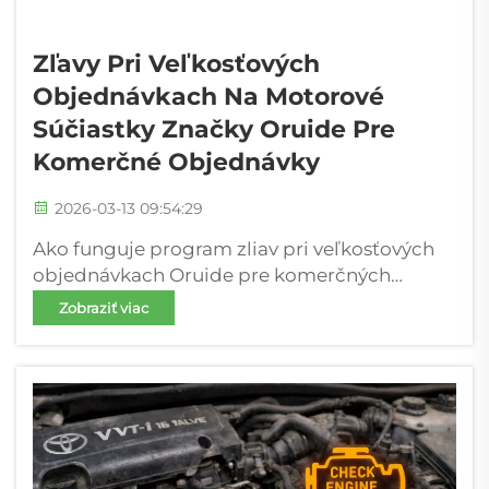
Zľavy Pri Veľkosťových
Objednávkach Na Motorové
Súčiastky Značky Oruide Pre
Komerčné Objednávky
2026-03-13 09:54:29
Ako funguje program zliav pri veľkosťových
objednávkach Oruide pre komerčných
kupujúcich: Zľavy podľa objemu objednávky
Zobraziť viac
– od 5 % do 20 % podľa veľkosti objednávky.
Keď komerční kupujúci zabezpečia väčšie
objednávky, okamžite ušetria reálne peniaze
vďaka našej priamej a prehľadnej systémovej
zľave...