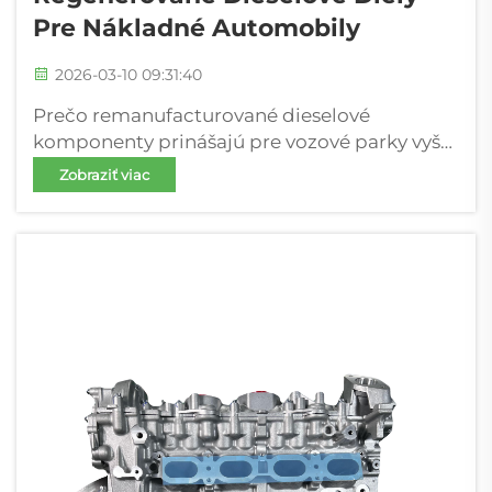
Pre Nákladné Automobily
2026-03-10 09:31:40
Prečo remanufacturované dieselové
komponenty prinášajú pre vozové parky vyšší
návrat investícií (ROI) 30–50 % nižšie
Zobraziť viac
pořizovacie náklady oproti novým
originálnym dieselovým komponentom OEM
Remanufacturované dieselové komponenty
zvyčajne ušetria 30 až 50 percent oproti
úplne novým originálnym komponentom
OEM z výrobného závodu...