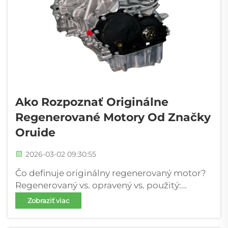
Ako Rozpoznať Originálne
Regenerované Motory Od Značky
Oruide
2026-03-02 09:30:55
Čo definuje originálny regenerovaný motor?
Regenerovaný vs. opravený vs. použitý:
kľúčové rozdiely, ktoré majú význam.
Zobraziť viac
Rozdiely medzi regenerovanými, opravenými
a použitými motormi sa týkajú omnoho viac