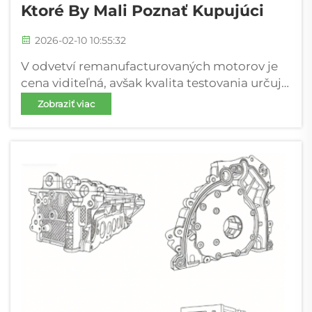
Ktoré By Mali Poznať Kupujúci
2026-02-10 10:55:32
V odvetví remanufacturovaných motorov je
cena viditeľná, avšak kvalita testovania určuje
spoľahlivosť. Pre vozové parky, logistické
Zobraziť viac
spoločnosti, stavebné firmy a
prevádzkovateľov ťažkých strojov môže jedna
porucha motora znamenať: ⭕️ neočakávané
výpadky ⭕️ núdzové...