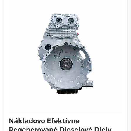
používaní. Poháňal populárne modely, ako
napríklad Toyota Camr...
Nákladovo Efektívne
Regenerované Dieselové Diely