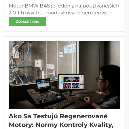
Motor BMW B48 je jeden z najpoužívanejších
2,0-litrových turbodávkových benzínových
motorov v moderných vozidlách BMW, ako aj
Zobraziť viac
v vybraných modeloch značky Mini a v 2,0-
litrovej verzii Toyoty Supra od spoločnosti
Toyota. Vo vozidlách s vysokým nájazdom
vybavených motorom B48...
Ako Sa Testujú Regenerované
Motory: Normy Kontroly Kvality,