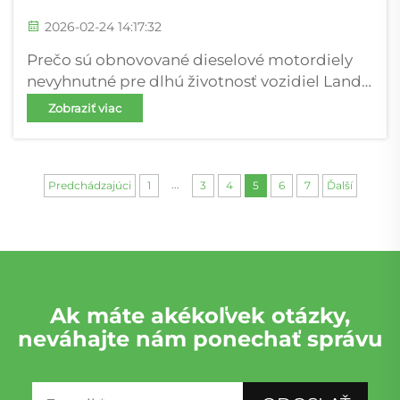
2026-02-24 14:17:32
Prečo sú obnovované dieselové motordiely
nevyhnutné pre dlhú životnosť vozidiel Land
Rover Discovery. Rastúce trendy porúch
Zobraziť viac
dieselových motorov TDV6 a Ingenium v
modeloch Discovery 3–5. Majitelia vozidiel
Land Rover Discovery s dieselovými motormi
...
Predchádzajúci
1
3
4
5
6
7
Ďalší
TDV6 a Ingenium sa stretávajú s...
Ak máte akékoľvek otázky,
neváhajte nám ponechať správu