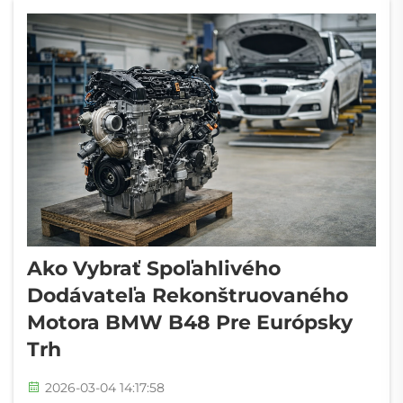
než len cenových štítkov. Keď hovoríme o
skutočnej regenerácii, ...
Ako Vybrať Spoľahlivého
Dodávateľa Rekonštruovaného
Motora BMW B48 Pre Európsky
Trh
2026-03-04 14:17:58