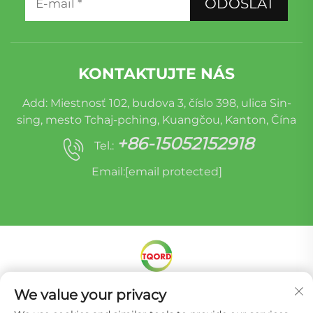
ODOSLAŤ
KONTAKTUJTE NÁS
Add: Miestnosť 102, budova 3, číslo 398, ulica Sin-
sing, mesto Tchaj-pching, Kuangčou, Kanton, Čína
+86-15052152918
Tel.:
Email:
[email protected]
We value your privacy
Autorské práva © Miracle Oruide (Kuangčou) Auto
Parts Remanufacturing Co., Ltd. -
Zásady ochrany