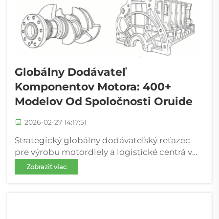
Globálny Dodávateľ
Komponentov Motora: 400+
Modelov Od Spoločnosti Oruide
2026-02-27 14:17:51
Strategický globálny dodávateľský reťazec
pre výrobu motordiely a logistické centrá v
kľúčových regiónoch (Severná Amerika, EÚ,
Zobraziť viac
Ázia–Tichý oceán) – Globálna výrobná a
logistická sieť spoločnosti Oruide zahŕňa
Severnú Ameriku, Európu a región Ázia–Tichý
oceán (APAC), s p...