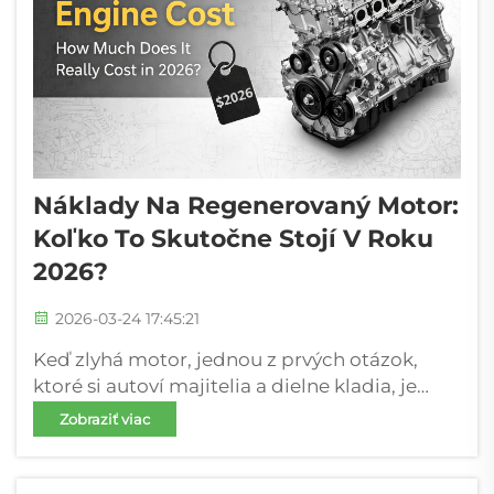
Náklady Na Regenerovaný Motor:
Koľko To Skutočne Stojí V Roku
2026?
2026-03-24 17:45:21
Keď zlyhá motor, jednou z prvých otázok,
ktoré si autoví majitelia a dielne kladia, je
jednoduchá: koľko stojí regenerovaný motor?
Zobraziť viac
V roku 2026 zostávajú regenerované motory
jedným z najnákladovo efektívnejších riešení
v porovnaní s opravou alebo výmenou...