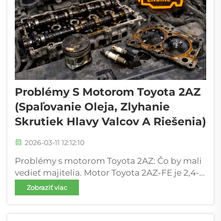
Problémy S Motorom Toyota 2AZ
(spaľovanie Oleja, Zlyhanie
Skrutiek Hlavy Valcov A Riešenia)
2026-03-11 12:12:10
Problémy s motorom Toyota 2AZ: Čo by mali
vedieť majitelia. Motor Toyota 2AZ-FE je 2,4-
litrový radový štvorvalcový benzínový motor
Zobraziť viac
vyrábaný od začiatku 2000-tych rokov do
začiatku 2010-tych rokov, ktorý je známy
svojou trvanlivosťou pri každodennom