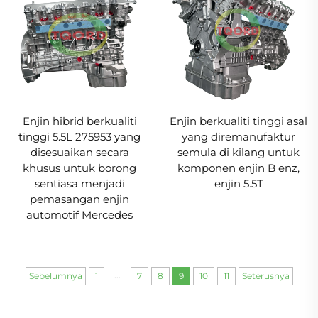
Enjin hibrid berkualiti
Enjin berkualiti tinggi asal
tinggi 5.5L 275953 yang
yang diremanufaktur
disesuaikan secara
semula di kilang untuk
khusus untuk borong
komponen enjin B enz,
sentiasa menjadi
enjin 5.5T
pemasangan enjin
automotif Mercedes
...
Sebelumnya
1
7
8
9
10
11
Seterusnya