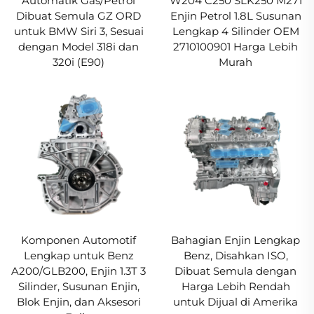
Automatik Gas/Petrol
W204 C250 SLK250 M271
Dibuat Semula GZ ORD
Enjin Petrol 1.8L Susunan
untuk BMW Siri 3, Sesuai
Lengkap 4 Silinder OEM
dengan Model 318i dan
2710100901 Harga Lebih
320i (E90)
Murah
Komponen Automotif
Bahagian Enjin Lengkap
Lengkap untuk Benz
Benz, Disahkan ISO,
A200/GLB200, Enjin 1.3T 3
Dibuat Semula dengan
Silinder, Susunan Enjin,
Harga Lebih Rendah
Blok Enjin, dan Aksesori
untuk Dijual di Amerika