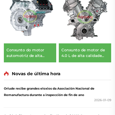
Conxunto do motor
Conxunto de motor de
automotriz de alta
4.0 L de alta calidade
calidade LR079612, 306
1900031M50
PS, 3,0 L, bloque longo
personalizado ao por
do motor para Land
maior para condición
Novas de última hora
Rover (2012-2016)
reacondicionada do 1GR
Oriude recibe grandes eloxios da Asociación Nacional de
Remanufactura durante a inspección de fin de ano
2026-01-09