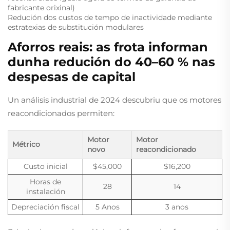
fabricante orixinal)
Redución dos custos de tempo de inactividade mediante
estratexias de substitución modulares
Aforros reais: as frota informan
dunha redución do 40–60 % nas
despesas de capital
Un análisis industrial de 2024 descubriu que os motores
reacondicionados permiten:
Motor
Motor
Métrico
novo
reacondicionado
Custo inicial
$45,000
$16,200
Horas de
28
14
instalación
Depreciación fiscal
5 Anos
3 anos