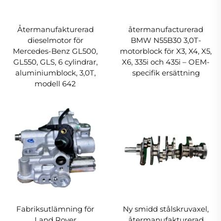
Återmanufakturerad
återmanufacturerad
dieselmotor för
BMW N55B30 3,0T-
Mercedes-Benz GL500,
motorblock för X3, X4, X5,
GL550, GLS, 6 cylindrar,
X6, 335i och 435i – OEM-
aluminiumblock, 3,0T,
specifik ersättning
modell 642
Fabriksutlämning för
Ny smidd stålskruvaxel,
Land Rover
återmanufakturerad