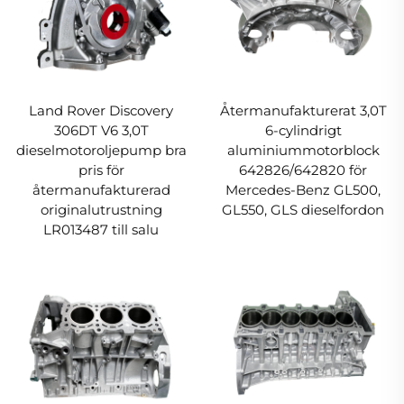
Land Rover Discovery
Återmanufakturerat 3,0T
306DT V6 3,0T
6-cylindrigt
dieselmotoroljepump bra
aluminiummotorblock
pris för
642826/642820 för
återmanufakturerad
Mercedes-Benz GL500,
originalutrustning
GL550, GLS dieselfordon
LR013487 till salu