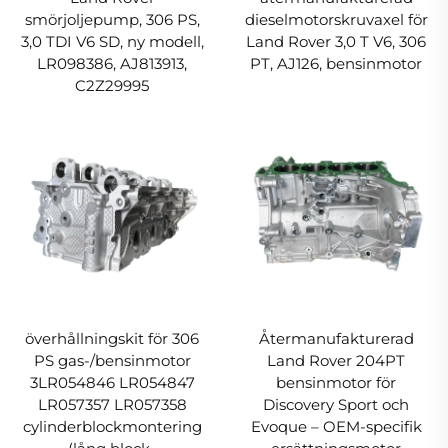
smörjoljepump, 306 PS,
dieselmotorskruvaxel för
3,0 TDI V6 SD, ny modell,
Land Rover 3,0 T V6, 306
LR098386, AJ813913,
PT, AJ126, bensinmotor
C2Z29995
överhållningskit för 306
Återmanufakturerad
PS gas-/bensinmotor
Land Rover 204PT
3LR054846 LR054847
bensinmotor för
LR057357 LR057358
Discovery Sport och
cylinderblockmontering
Evoque – OEM-specifik