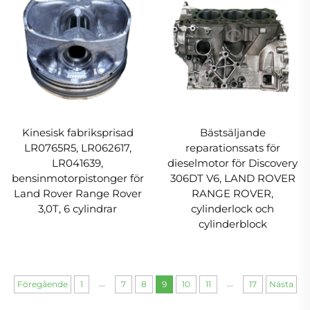
Kinesisk fabriksprisad
Bästsäljande
LR0765R5, LR062617,
reparationssats för
LR041639,
dieselmotor för Discovery
bensinmotorpistonger för
306DT V6, LAND ROVER
Land Rover Range Rover
RANGE ROVER,
3,0T, 6 cylindrar
cylinderlock och
cylinderblock
...
...
Föregående
1
7
8
9
10
11
17
Nästa