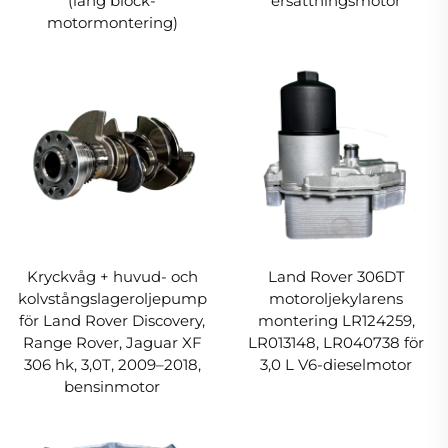
(lång block-
ersättningsmotor
motormontering)
Kryckvåg + huvud- och
Land Rover 306DT
kolvstångslageroljepump
motoroljekylarens
för Land Rover Discovery,
montering LR124259,
Range Rover, Jaguar XF
LR013148, LR040738 för
306 hk, 3,0T, 2009–2018,
3,0 L V6-dieselmotor
bensinmotor