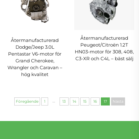
Återmanufacturerad
Återmanufacturerad
Peugeot/Citroën 1.2T
Dodge/Jeep 3.0L
HN03-motor för 308, 408,
Pentastar V6-motor för
C3-XR och C4L – bäst sälj
Grand Cherokee,
Wrangler och Caravan –
hög kvalitet
...
Föregående
1
13
14
15
16
17
Nästa