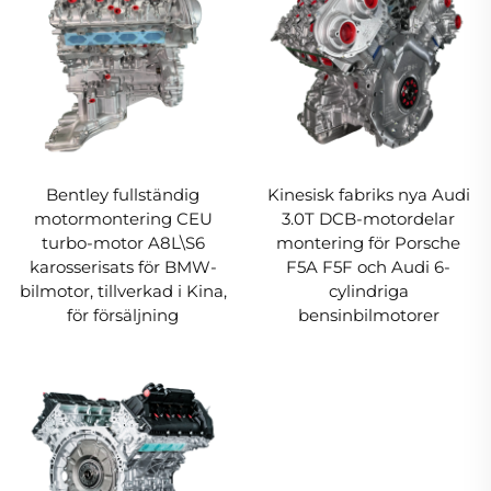
Bentley fullständig
Kinesisk fabriks nya Audi
motormontering CEU
3.0T DCB-motordelar
turbo-motor A8L\S6
montering för Porsche
karosserisats för BMW-
F5A F5F och Audi 6-
bilmotor, tillverkad i Kina,
cylindriga
för försäljning
bensinbilmotorer