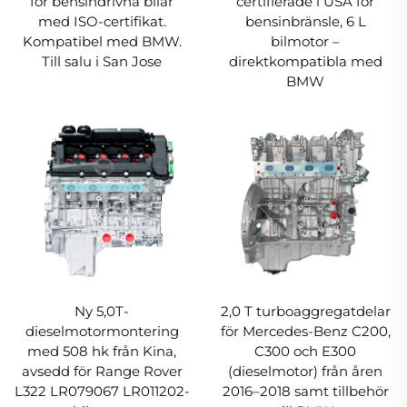
för bensindrivna bilar
certifierade i USA för
med ISO-certifikat.
bensinbränsle, 6 L
Kompatibel med BMW.
bilmotor –
Till salu i San Jose
direktkompatibla med
BMW
Ny 5,0T-
2,0 T turboaggregatdelar
dieselmotormontering
för Mercedes-Benz C200,
med 508 hk från Kina,
C300 och E300
avsedd för Range Rover
(dieselmotor) från åren
L322 LR079067 LR011202-
2016–2018 samt tillbehör