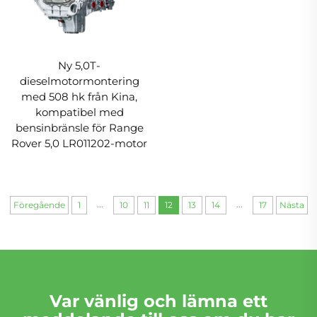
Ny 5,0T-
dieselmotormontering
med 508 hk från Kina,
kompatibel med
bensinbränsle för Range
Rover 5,0 LR011202-motor
...
...
Föregående
1
10
11
12
13
14
17
Nästa
Var vänlig och lämna ett